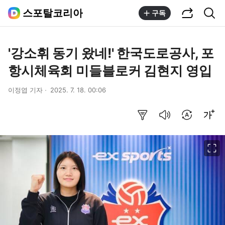
공유하기
통합검색
스포탈코리아
구독
'강소휘 동기 왔네!' 한국도로공사, 포
항시체육회 미들블로커 김현지 영입
이정엽 기자
2025. 7. 18. 00:06
요약보기
음성으로 듣기
번역 설정
글씨크기 조절하기
이미지 크게 보기