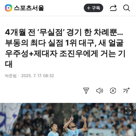
공유하기
통합검색
스포츠서울
구독
4개월 전 ‘무실점’ 경기 한 차례뿐…
부동의 최다 실점 1위 대구, 새 얼굴
우주성+제대자 조진우에게 거는 기
대
박준범
2025. 7. 17. 08:32
요약보기
음성으로 듣기
번역 설정
글씨크기 조절하기
이미지 크게 보기