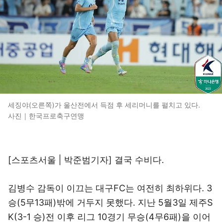
세징야(오른쪽)가 울산전에서 득점 후 세리머니를 펼치고 있다.
사진｜한국프로축구연맹
[스포츠서울 | 박준범기자] 결국 수비다.
김병수 감독이 이끄는 대구FC는 여전히 최하위다. 3
승(5무13패)밖에 거두지 못했다. 지난 5월3일 제주S
K(3-1 승)전 이후 리그 10경기 무승(4무6패)을 이어