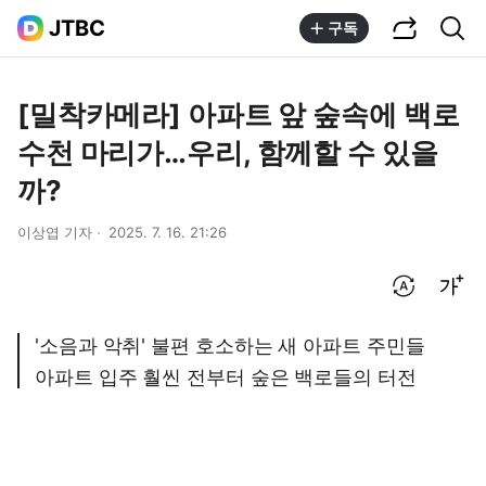
공유하기
통합검색
JTBC
구독
[밀착카메라] 아파트 앞 숲속에 백로
수천 마리가…우리, 함께할 수 있을
까?
이상엽 기자
2025. 7. 16. 21:26
번역 설정
글씨크기 조절하기
'소음과 악취' 불편 호소하는 새 아파트 주민들
아파트 입주 훨씬 전부터 숲은 백로들의 터전