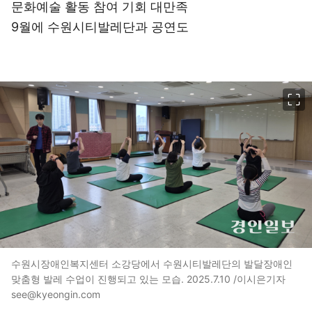
문화예술 활동 참여 기회 대만족
9월에 수원시티발레단과 공연도
이미지 크게 보기
수원시장애인복지센터 소강당에서 수원시티발레단의 발달장애인
맞춤형 발레 수업이 진행되고 있는 모습. 2025.7.10 /이시은기자
see@kyeongin.com