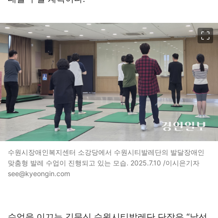
이미지 크게 보기
수원시장애인복지센터 소강당에서 수원시티발레단의 발달장애인
맞춤형 발레 수업이 진행되고 있는 모습. 2025.7.10 /이시은기자
see@kyeongin.com
수업을 이끄는 김문신 수원시티발레단 단장은 “낯선