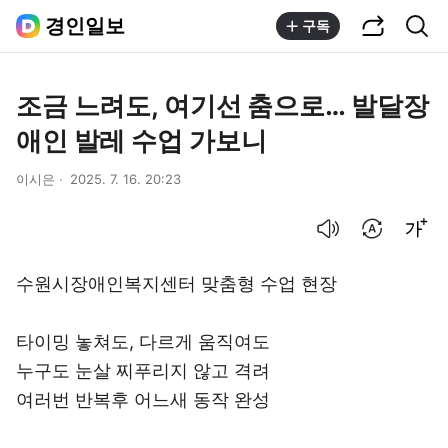
공유하기
통합검색
경인일보
구독
조금 느려도, 여기선 춤으로… 발달장
애인 발레 수업 가보니
이시은
2025. 7. 16. 20:23
음성으로 듣기
번역 설정
글씨크기 조절하기
수원시장애인복지센터 맞춤형 수업 현장
타이밍 놓쳐도, 다르게 움직여도
누구도 눈살 찌푸리지 않고 격려
여러번 반복후 어느새 동작 완성