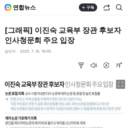
공유하기
통합검색
연합뉴스
구독
[그래픽] 이진숙 교육부 장관 후보자
인사청문회 주요 입장
김민지
2025. 7. 16. 19:05
요약보기
음성으로 듣기
번역 설정
글씨크기 조절하기
이미지 크게 보기