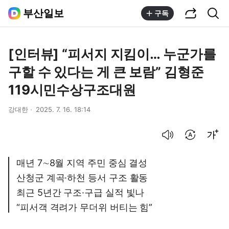
공유하기
통합검색
부산일보
구독
[인터뷰] “피서지 지킴이… 누군가를
구할 수 있다는 게 큰 보람” 김형준
119시민수상구조대원
강대한
2025. 7. 16. 18:14
음성으로 듣기
번역 설정
글씨크기 조절하기
매년 7∼8월 지역 주민 중심 결성
산청군 계곡·하천 등서 구조 활동
최근 5년간 구조·구급 실적 빛나
“피서객 격려가 무더위 버티는 힘”