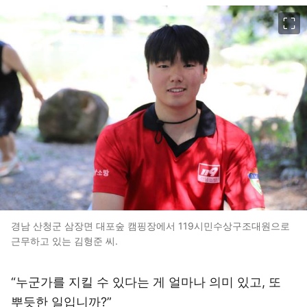
이미지 크게 보기
경남 산청군 삼장면 대포숲 캠핑장에서 119시민수상구조대원으로
근무하고 있는 김형준 씨.
“누군가를 지킬 수 있다는 게 얼마나 의미 있고, 또
뿌듯한 일입니까?”