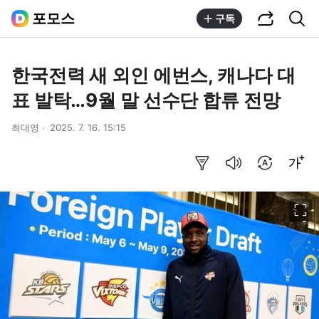
공유하기
통합검색
포모스
구독
한국전력 새 외인 에번스, 캐나다 대
표 발탁…9월 말 선수단 합류 전망
최대영
2025. 7. 16. 15:15
요약보기
음성으로 듣기
번역 설정
글씨크기 조절하기
이미지 크게 보기