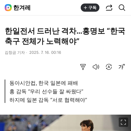
공유하기
통합검색
한겨레
구독
한일전서 드러난 격차…홍명보 “한국
축구 전체가 노력해야”
김창금 기자
2025. 7. 16. 00:16
요약보기
음성으로 듣기
번역 설정
글씨크기 조절하기
동아시안컵, 한국 일본에 패배
홍 감독 “우리 선수들 잘 싸웠다”
하지메 일본 감독 “서로 협력해야”
이미지 크게 보기