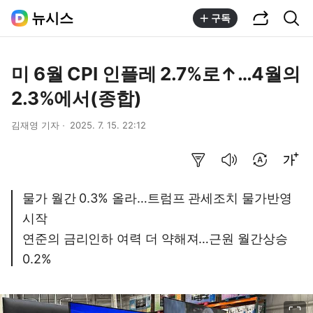
공유하기
통합검색
뉴시스
구독
미 6월 CPI 인플레 2.7%로↑…4월의
2.3%에서(종합)
김재영 기자
2025. 7. 15. 22:12
요약보기
음성으로 듣기
번역 설정
글씨크기 조절하기
물가 월간 0.3% 올라…트럼프 관세조치 물가반영
시작
연준의 금리인하 여력 더 약해져…근원 월간상승
0.2%
이미지 크게 보기