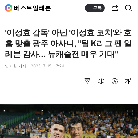
공유하기
통합검색
베스트일레븐
구독
'이정효 감독' 아닌 '이정효 코치'와 호
흡 맞출 광주 아사니, "팀 K리그 팬 일
레븐 감사... 뉴캐슬전 매우 기대"
임기환 기자
2025. 7. 15. 17:24
요약보기
음성으로 듣기
번역 설정
글씨크기 조절하기
이미지 크게 보기