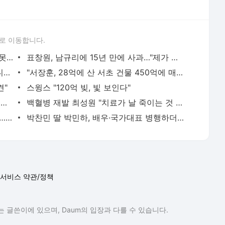
로 이동합니다.
하리수 "미키정 보내주고 싶어 이혼…애 못 낳아 미안했다"
표창원, 남규리에 15년 만에 사과…"제가 틀렸습니다"
"여군 지원 막힌 UDT 훈련 직접 해봤습니다"…707 출신 女유튜버 '완벽 소화'
"서장훈, 28억에 산 서초 건물 450억에 매물로"
견"
스윙스 "120억 빚, 빛 보인다"
장재인 "서울 집 판 뒤 2배 뛰어…가슴이 찢어진다"
백혈병 재발 최성원 "치료가 날 죽이는 것 같았다" 눈물
홍서범♥조갑경, 아들 불륜 사과 후 근황…밝은 미소
박찬민 딸 박민하, 배우·국가대표 병행하더니…여유로운 근황 공개
서비스 약관/정책
 글쓴이에 있으며, Daum의 입장과 다를 수 있습니다.