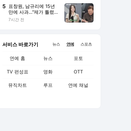
5
표창원, 남규리에 15년
만에 사과…"제가 틀렸
습니다"
7시간 전
서비스 바로가기
뉴스
연예
스포츠
연예 홈
뉴스
포토
TV 편성표
영화
OTT
뮤직차트
루프
연예 채널