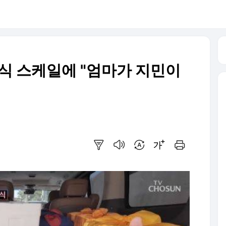
음식 스케일에 "엄마가 지민이
요약보기
음성으로 듣기
번역 설정
글씨크기 조절하기
인쇄하기