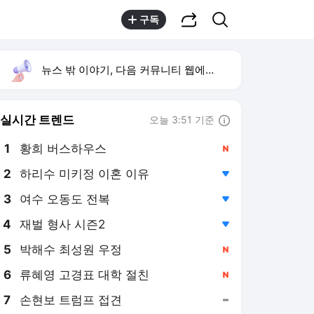
공유하기
검색
구독
뉴스 밖 이야기, 다음 커뮤니티 웹에서 보기
실시간 트렌드
오늘 3:51 기준
툴팁보기
1
황희 버스하우스
,신규
2
하리수 미키정 이혼 이유
,하락
3
여수 오동도 전복
,하락
4
재벌 형사 시즌2
,하락
5
박해수 최성원 우정
,신규
6
류혜영 고경표 대학 절친
,신규
7
손현보 트럼프 접견
,유지