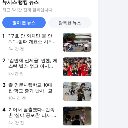
뉴시스 랭킹 뉴스
최근 3시간 집계 결과입니다.
많이 본 뉴스
탐독한 뉴스
1
"구호 안 외치면 물 안
줘"…송파 개표소 시위,
폭염에 동력 뚝[현장]
3시간 전
2
'김민재 선제골' 뮌헨, 애
스턴 빌라 꺾고 아시아
투어 2연승
2시간 전
3
泰 명문사립학교 10대
집·학교 총기 난사…교사
·학생 등 9명 사망(종합
10시간 전
2보)
4
기어서 탈출했다…민속
촌 ‘심야 공포촌’ 피서 열
풍[출동!인턴]
4시간 전