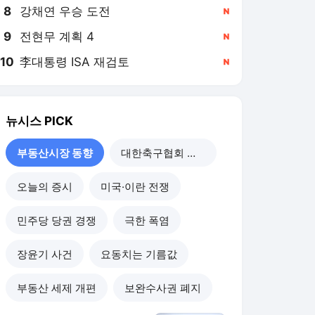
8
강채연 우승 도전
,신규
9
전현무 계획 4
,신규
10
李대통령 ISA 재검토
,신규
뉴시스
PICK
부동산시장 동향
대한축구협회 개혁
오늘의 증시
미국·이란 전쟁
민주당 당권 경쟁
극한 폭염
장윤기 사건
요동치는 기름값
부동산 세제 개편
보완수사권 폐지