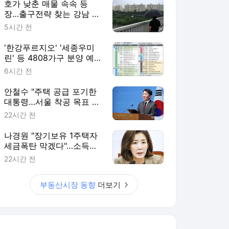
호가 낮춘 매물 속속 등
장…출구전략 찾는 강남 집
주인들[세제 개편, 그 이후
5시간 전
①]
'한강푸르지오' '세종우미
린' 등 4808가구 분양 예정
[분양캘린더]
6시간 전
안철수 "주택 공급 포기한
대통령…서울 착공 목표 달
성률 19% 그쳐"
22시간 전
나경원 "장기보유 1주택자
세금폭탄 막겠다"…소득세
법 개정안 발의
22시간 전
부동산시장 동향
더보기