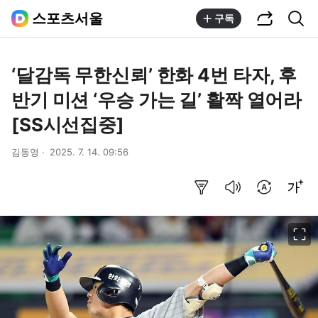
공유하기
통합검색
스포츠서울
구독
‘달감독 무한신뢰’ 한화 4번 타자, 후
반기 미션 ‘우승 가는 길’ 활짝 열어라
[SS시선집중]
김동영
2025. 7. 14. 09:56
요약보기
음성으로 듣기
번역 설정
글씨크기 조절하기
이미지 크게 보기