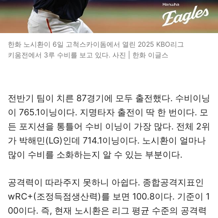
한화 노시환이 6일 고척스카이돔에서 열린 2025 KBO리그
키움전에서 3루 수비를 보고 있다. 사진 | 한화 이글스
전반기 팀이 치른 87경기에 모두 출전했다. 수비이닝
이 765.1이닝이다. 지명타자 출전이 딱 한 번이다. 모
든 포지션을 통틀어 수비 이닝이 가장 많다. 전체 2위
가 박해민(LG)인데 714.1이닝이다. 노시환이 얼마나
많이 수비를 소화하는지 알 수 있는 부분이다.
공격력이 따라주지 못하니 아쉽다. 종합공격지표인
wRC+(조정득점생산력)를 보면 100.8이다. 기준이 1
00이다. 즉, 현재 노시환은 리그 평균 수준의 공격력