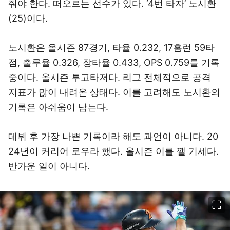
줘야 한다. 떠오르는 선수가 있다. ‘4번 타자’ 노시환
(25)이다.
노시환은 올시즌 87경기, 타율 0.232, 17홈런 59타
점, 출루율 0.326, 장타율 0.433, OPS 0.759를 기록
중이다. 올시즌 투고타저다. 리그 전체적으로 공격
지표가 많이 내려온 상태다. 이를 고려해도 노시환의
기록은 아쉬움이 남는다.
데뷔 후 가장 나쁜 기록이라 해도 과언이 아니다. 20
24년이 커리어 로우라 했다. 올시즌 이를 깰 기세다.
반가운 일이 아니다.
이미지 크게 보기