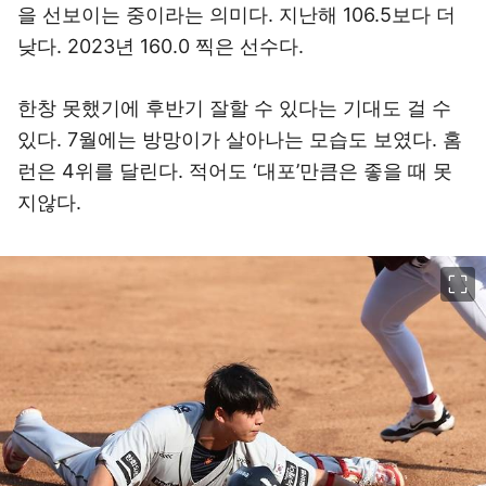
을 선보이는 중이라는 의미다. 지난해 106.5보다 더
낮다. 2023년 160.0 찍은 선수다.
한창 못했기에 후반기 잘할 수 있다는 기대도 걸 수
있다. 7월에는 방망이가 살아나는 모습도 보였다. 홈
런은 4위를 달린다. 적어도 ‘대포’만큼은 좋을 때 못
지않다.
이미지 크게 보기