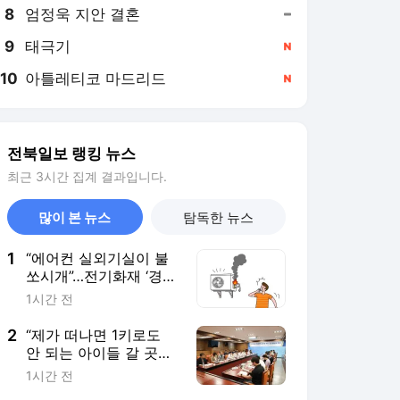
8
엄정욱 지안 결혼
,유지
9
태극기
,신규
10
아틀레티코 마드리드
,신규
전북일보 랭킹 뉴스
최근 3시간 집계 결과입니다.
많이 본 뉴스
탐독한 뉴스
1
“에어컨 실외기실이 불
쏘시개”…전기화재 ‘경고
음’
1시간 전
2
“제가 떠나면 1키로도
안 되는 아이들 갈 곳이
없습니다”…전북대병원
1시간 전
신생아중환자실 교수 사