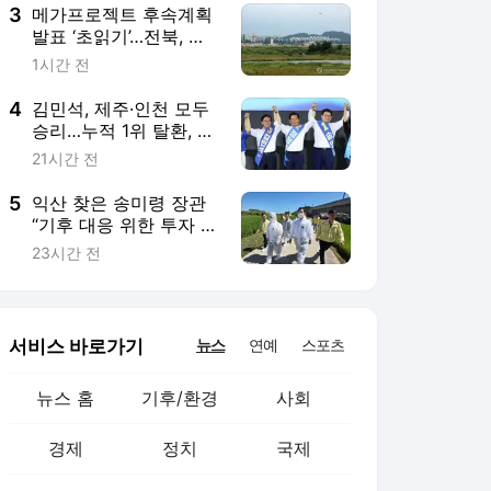
의 철회
3
메가프로젝트 후속계획
발표 ‘초읽기’…전북, 반
도체 몫 확보 분수령
1시간 전
4
김민석, 제주·인천 모두
승리…누적 1위 탈환, 호
남 앞두고 기선제압
21시간 전
5
익산 찾은 송미령 장관
“기후 대응 위한 투자 필
요”
23시간 전
서비스 바로가기
뉴스
연예
스포츠
뉴스 홈
기후/환경
사회
경제
정치
국제