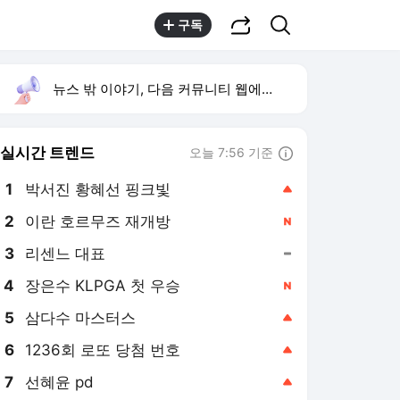
공유하기
검색
구독
뉴스 밖 이야기, 다음 커뮤니티 웹에서 보기
실시간 트렌드
오늘 7:56 기준
툴팁보기
1
박서진 황혜선 핑크빛
,상승
2
이란 호르무즈 재개방
,신규
3
리센느 대표
,유지
4
장은수 KLPGA 첫 우승
,신규
5
삼다수 마스터스
,상승
6
1236회 로또 당첨 번호
,상승
7
선혜윤 pd
,상승