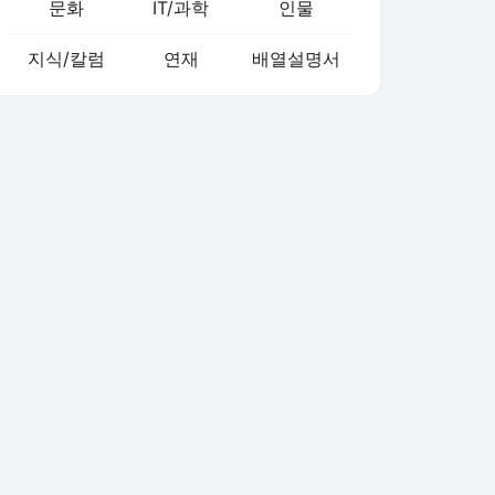
문화
IT/과학
인물
지식/칼럼
연재
배열설명서