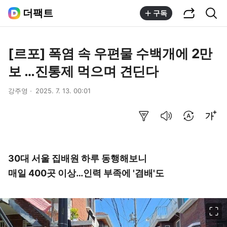
공유하기
통합검색
더팩트
구독
[르포] 폭염 속 우편물 수백개에 2만
보 …진통제 먹으며 견딘다
강주영
2025. 7. 13. 00:01
요약보기
음성으로 듣기
번역 설정
글씨크기 조절하기
30대 서울 집배원 하루 동행해보니
매일 400곳 이상…인력 부족에 '겸배'도
이미지 크게 보기