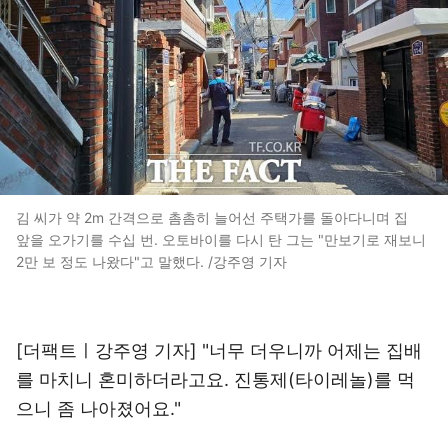
김 씨가 약 2m 간격으로 촘촘히 늘어선 주택가를 돌아다니며 집
앞을 오가기를 수십 번. 오토바이를 다시 탄 그는 "만보기로 재보니
2만 보 정도 나왔다"고 말했다. /강주영 기자
[더팩트ㅣ강주영 기자] "너무 더우니까 어제는 집배
를 마치니 혼미하더라고요. 진통제(타이레놀)를 먹
으니 좀 나아졌어요."