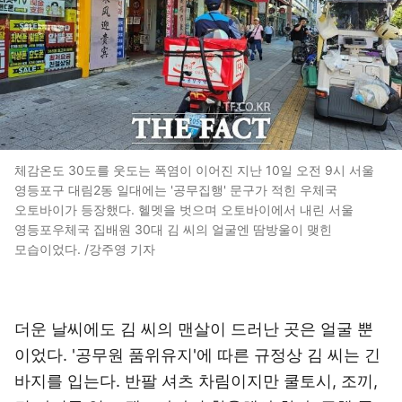
체감온도 30도를 웃도는 폭염이 이어진 지난 10일 오전 9시 서울
영등포구 대림2동 일대에는 '공무집행' 문구가 적힌 우체국
오토바이가 등장했다. 헬멧을 벗으며 오토바이에서 내린 서울
영등포우체국 집배원 30대 김 씨의 얼굴엔 땀방울이 맺힌
모습이었다. /강주영 기자
더운 날씨에도 김 씨의 맨살이 드러난 곳은 얼굴 뿐
이었다. '공무원 품위유지'에 따른 규정상 김 씨는 긴
바지를 입는다. 반팔 셔츠 차림이지만 쿨토시, 조끼,