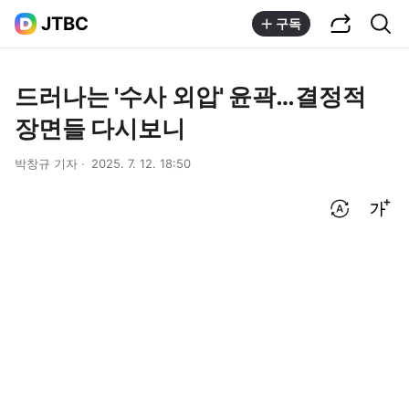
공유하기
통합검색
JTBC
구독
드러나는 '수사 외압' 윤곽…결정적
장면들 다시보니
박창규 기자
2025. 7. 12. 18:50
번역 설정
글씨크기 조절하기