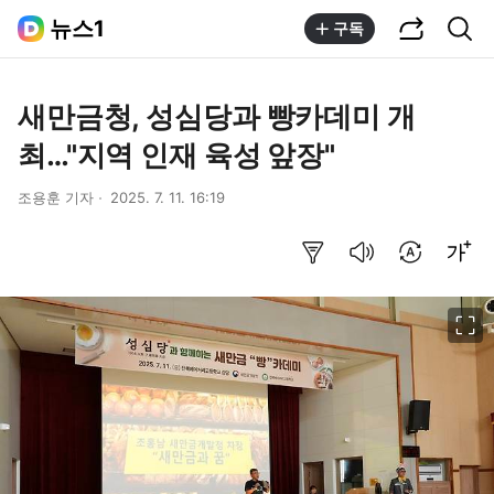
공유하기
통합검색
뉴스1
구독
새만금청, 성심당과 빵카데미 개
최…"지역 인재 육성 앞장"
조용훈 기자
2025. 7. 11. 16:19
요약보기
음성으로 듣기
번역 설정
글씨크기 조절하기
이미지 크게 보기