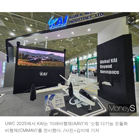
이미지 크게 보기
UWC 2025에서 KAI는 '미래비행체(AAV)'와 '소형 다기능 모듈화
비행체(CMMAV)'를 전시했다. /사진=김이재 기자