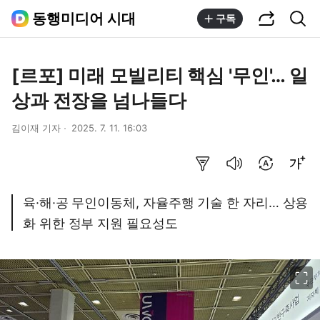
공유하기
통합검색
동행미디어 시대
구독
[르포] 미래 모빌리티 핵심 '무인'… 일
상과 전장을 넘나들다
김이재 기자
2025. 7. 11. 16:03
요약보기
음성으로 듣기
번역 설정
글씨크기 조절하기
육·해·공 무인이동체, 자율주행 기술 한 자리… 상용
화 위한 정부 지원 필요성도
이미지 크게 보기