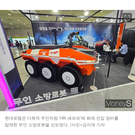
이미지 크게 보기
현대로템은 다목적 무인차량 'HR-셰르파'에 화재 진압 장비를
탑재한 무인 소방로봇을 선보였다. /사진=김이재 기자