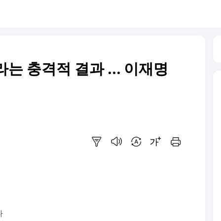
는 충격적 결과 ... 이재명
요약보기
음성으로 듣기
번역 설정
글씨크기 조절하기
인쇄하기
다