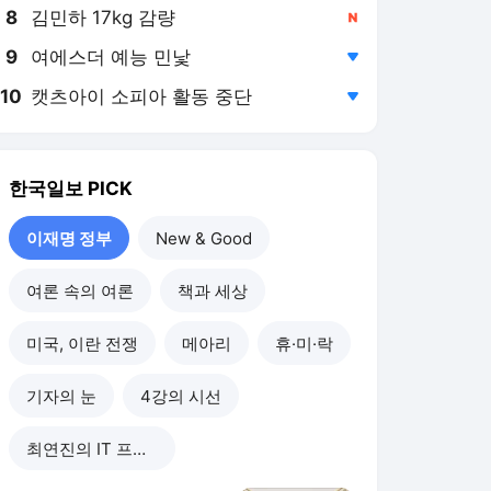
8
김민하 17kg 감량
,신규
9
여에스더 예능 민낯
,하락
10
캣츠아이 소피아 활동 중단
,하락
한국일보
PICK
이재명 정부
New & Good
여론 속의 여론
책과 세상
미국, 이란 전쟁
메아리
휴·미·락
기자의 눈
4강의 시선
최연진의 IT 프리즘