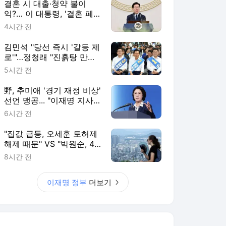
결혼 시 대출·청약 불이
익?… 이 대통령, '결혼 페
널티 22개' 손본다
4시간 전
김민석 "당선 즉시 '갈등 제
로'"…정청래 "진흙탕 만들
곤 이제 와서?"
5시간 전
野, 추미애 '경기 재정 비상'
선언 맹공... "이재명 지사
'현금 살포 정치'가 본질"
6시간 전
"집값 급등, 오세훈 토허제
해제 때문" VS "박원순, 43
만 가구 공급 날려"
8시간 전
이재명 정부
더보기