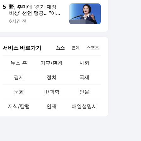
5
野, 추미애 '경기 재정
비상' 선언 맹공... "이재
명 지사 '현금 살포 정
6시간 전
치'가 본질"
서비스 바로가기
뉴스
연예
스포츠
뉴스 홈
기후/환경
사회
경제
정치
국제
문화
IT/과학
인물
지식/칼럼
연재
배열설명서