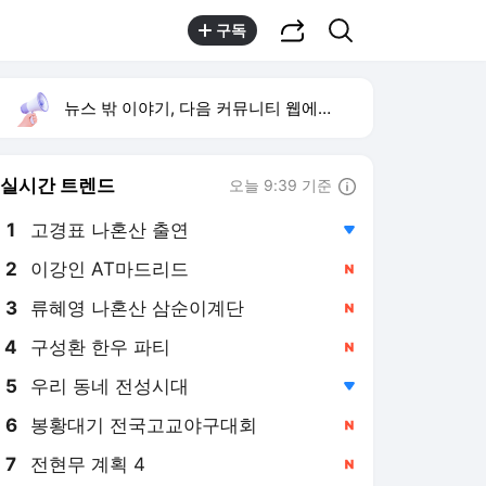
공유하기
검색
구독
뉴스 밖 이야기, 다음 커뮤니티 웹에서 보기
실시간 트렌드
오늘 9:39 기준
툴팁보기
1
고경표 나혼산 출연
,하락
2
이강인 AT마드리드
,신규
4
구성환 한우 파티
,신규
5
우리 동네 전성시대
,하락
6
봉황대기 전국고교야구대회
,신규
7
전현무 계획 4
,신규