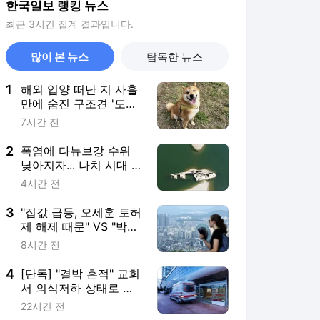
한국일보 랭킹 뉴스
최근 3시간 집계 결과입니다.
많이 본 뉴스
탐독한 뉴스
1
해외 입양 떠난 지 사흘
만에 숨진 구조견 '도
담'… 관리 공백 드러났
7시간 전
다
2
폭염에 다뉴브강 수위
낮아지자... 나치 시대 침
몰선 10척 넘게 수면 위
4시간 전
로
3
"집값 급등, 오세훈 토허
제 해제 때문" VS "박원
순, 43만 가구 공급 날
8시간 전
려"
4
[단독] "결박 흔적" 교회
서 의식저하 상태로 발
견된 어린이 숨져
22시간 전