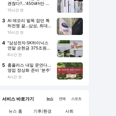
서비스 바로가기
뉴스
연예
스포츠
뉴스 홈
기후/환경
사회
경제
정치
국제
문화
IT/과학
인물
지식/칼럼
연재
배열설명서