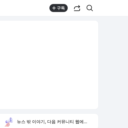
공유하기
검색
구독
뉴스 밖 이야기, 다음 커뮤니티 웹에서 보기
실시간 트렌드
오늘 13:48 기준
툴팁보기
1
방은희 어머니 고독사
,신규
2
반민정 9월 결혼
,상승
3
오산기지 무단침입
,하락
4
박성호 개그맨
,상승
5
양정원 수사 무마
,상승
6
나솔사계
,신규
7
입추 날짜
,신규