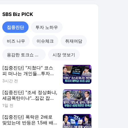
[집중진단] "조세 정상화냐,
세금폭탄이냐"…집값 잡으
려다 전월세만 폭등? 세제
1일 전
개편 논란 확산
[집중진단] 폭락은 2배로
맞았는데 반등은 1.5배 배
율로?!…‘증시 긴급조치권'
3일 전
꺼내든 정부
[집중진단] SK하이닉스, 상
한가 찍었다…코스피 역대
급 상승, ‘8월 대반등’ 시작
6일 전
됐나?
집중진단
더보기
SBS Biz 랭킹 뉴스
최근 3시간 집계 결과입니다.
많이 본 뉴스
탐독한 뉴스