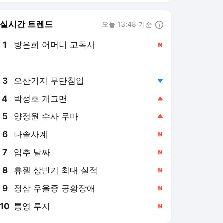
8
휴젤 상반기 최대 실적
,신규
9
정삼 우울증 공황장애
,신규
10
통영 루지
,신규
SBS Biz
PICK
집중진단
투자 노하우
비즈 나우
이슈체크
취재여담
용감한 토크쇼 직설
시장 엿보기
[집중진단] "지쳤다" 코스
피 떠나는 개인들…투자자
예탁금 30조 줄어
3시간 전