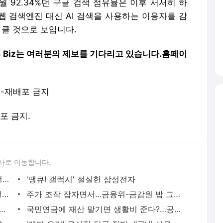
사로 이동합니다.
뛰는 SKT위에 나는 고객…15일 초단기 번호이동 아시나요?
'땡큐! 갤럭시' 절실한 삼성전자
때 이른 폭염 속 누진제 완화…72일 간 전력수급 돌입한다
주가 조작 잡자면서…금융위-금감원 밥 그릇 싸움? [취재여담]
푹 빠졌다는 '이 적금'…목돈 필요하면 '이렇게'
국민연금에 재산 맡기면 생활비 준다?…공공신탁제도 뭐길래
대출금리는 오른다고?…은행 '눈치싸움'속 이자만 는다
'개미 요리' 음식점 당국 적발…"국내 식용 판매 안 돼"
' 규제에 서울 집값 숨고르기…강남·마용성 상승폭 둔화
'내가 좋아하는 것은 '폭등''…수박 27% 고등어 37.5% '껑충'
서비스 약관/정책
 글쓴이에 있으며, Daum의 입장과 다를 수 있습니다.