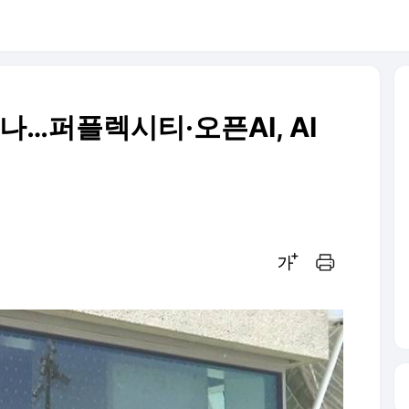
나…퍼플렉시티·오픈AI, AI
글씨크기 조절하기
인쇄하기