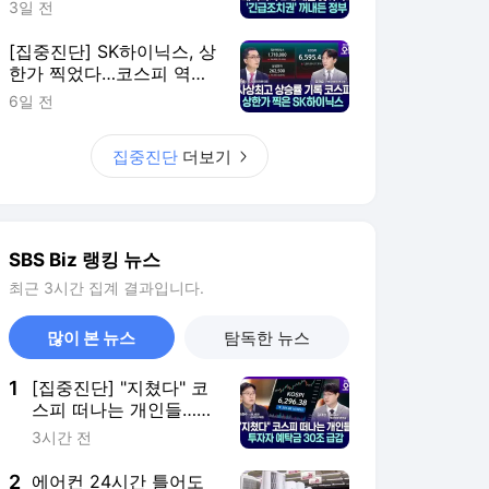
1
[집중진단] "지쳤다" 코
스피 떠나는 개인들…투
자자 예탁금 30조 줄어
3시간 전
2
에어컨 24시간 틀어도
괜찮다?…'450㎾h만 넘
지 마세요'
15시간 전
3
AI 메모리 발목 잡던 특
허전쟁 끝…삼성, 최대
1.3조 지급
10시간 전
4
"삼성전자·SK하이닉스
연말 순현금 375조원…
엔비디아의 2배"
6시간 전
5
홈플러스 내일 문연다…
영업 정상화 준비 '분주'
4시간 전