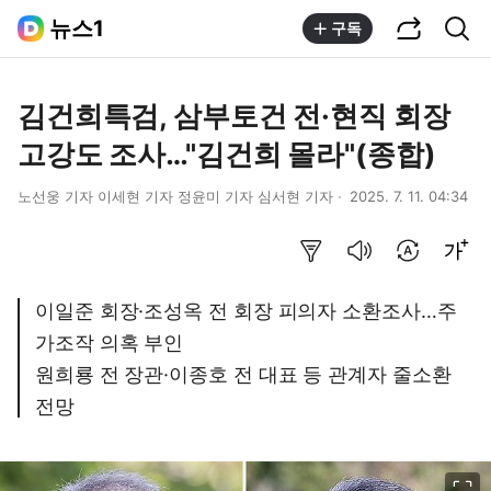
공유하기
통합검색
뉴스1
구독
김건희특검, 삼부토건 전·현직 회장
고강도 조사…"김건희 몰라"(종합)
노선웅 기자 이세현 기자 정윤미 기자 심서현 기자
2025. 7. 11. 04:34
요약보기
음성으로 듣기
번역 설정
글씨크기 조절하기
이일준 회장·조성옥 전 회장 피의자 소환조사…주
가조작 의혹 부인
원희룡 전 장관·이종호 전 대표 등 관계자 줄소환
전망
이미지 크게 보기