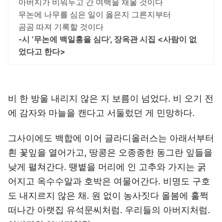
아버지가 비워두고 간 여백을 채울 것이다
무논에 나무를 심은 일이 옳은지 그른지부터
곰곰 따져 기록할 것이다
-시 ‘무논에 백일홍을 심다’, 장옥관 시집 <사람이 없
었다고 한다>
비 한 방울 내리지 않은 지 보름이 넘었다. 비 오기 전
에 감자와 마늘을 캔다고 서둘렀던 게 민망하다.
그사이에도 백합에 이어 글라디올러스는 아래서부터
흰 꽃잎을 열어가고, 땅콩은 오종종한 동그란 잎들을
낮게 펼쳐간다. 땡볕을 머리에 인 고추와 가지는 굵
어지고 옥수수알과 호박은 여물어간다. 비명도 구호
도 내지르지 않은 채. 원 없이 농사짓다 올봄에 훌쩍
떠나간 아랫집 유석문씨처럼. 우리들의 아버지처럼.