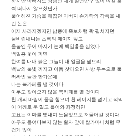
하지만 아버지도 장남인 내게 일언반구 없이 여길 훌
쩍 떠나지 않으셨던가
풀어헤친 가슴을 헤집던 아버지 손가락의 감촉을 새
긴 논은
이제 사라지겠지만 남풍에 족보처럼 좍 펼쳐지던
물비린내나는 초록의 페이지 덮고
올봄엔 두어 마지기 논에 백일홍을 심었다
백일홍 꽃이 피면
한여름 내내 붉은 그늘이 내 얼굴을 덮으리
백날의 불빛 꺼지고 어둠 찾아오면 사방 무논으로 둘
러싸인 들판 한가운데
나는 북카페를 낼 것이다
아무도 찾아오지 않을 북카페를 열 것이다
천 개의 바람이 졸음 참으며 흰 페이지를 넘기고 적막
이 어깨로 문 밀고 들어와 좌정하면
고요는 이마를 빛내며 노을빛으로 저물어갈 것이다
아무도 들여다보지 않는 활자 앞에 쌀가마니처럼 무
겁게 앉아