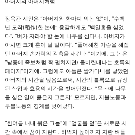
아버지의 아버지처럼.
장옥관 시인은 “아버지와 한마디 의논 없”이, “수백
년 도작(稻作)한 논에” 용감하게도 “백일홍을 심었
다”. “벼가 자라야 할 논에 나무를 심다니, 아버지가
아시면 크게 혼이 날 일이다”. “풀어헤친 가슴을 헤집
던 아버지 손가락의 감촉을 새긴 논”이기에. 그 논은
“남풍에 족보처럼 좍 펼쳐지던/ 물비린내나는 초록의
페이지”이기에. 그럼에도 아들은 쌀가마니를 낳았던
아버지의 시간을 덮음으로써, 시간의 블록으로 규정
된 산업과 효용의 시간을 벗어던졌다. “무논에 나무
를 심은 일이 옳은지 그른지” 모르지만, 지불노동과
부불노동의 경계를 벗어났다.
“한여름 내내 붉은 그늘”에 “얼굴을 덮”은 새로운 시
간 속에서 꿈이 자란다. 허벅지 높이까지 자란 벼들