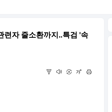
관련자 줄소환까지‥특검 '속
요약보기
음성으로 듣기
번역 설정
글씨크기 조절하기
인쇄하기