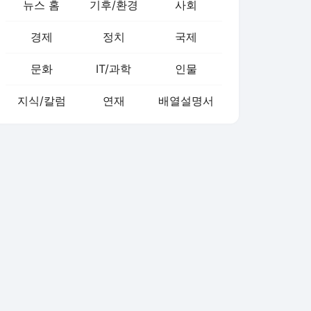
뉴스 홈
기후/환경
사회
경제
정치
국제
문화
IT/과학
인물
지식/칼럼
연재
배열설명서