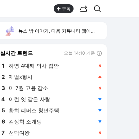
공유하기
검색
구독
뉴스 밖 이야기, 다음 커뮤니티 웹에서 보기
실시간 트렌드
오늘 14:10 기준
툴팁보기
1
하영 4대째 의사 집안
,신규
2
재벌x형사
,상승
3
미 7월 고용 감소
,신규
4
이런 엿 같은 사랑
,하락
5
황희 폐버스 청년주택
,하락
6
김상혁 소개팅
,하락
7
선덕여왕
,신규