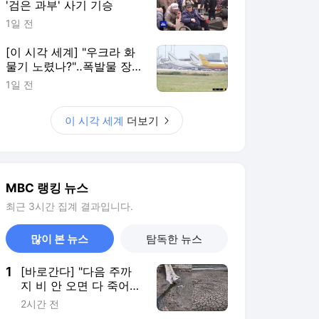
'검은 과부' 사기 기승
1일 전
[이 시각 세계] "우크라 화
물기 노렸나?"‥폭발물 장
착 드론 발견
1일 전
이 시각 세계
더보기
MBC 랭킹 뉴스
최근 3시간 집계 결과입니다.
많이 본 뉴스
탐독한 뉴스
1
[바로간다] "다음 주까
지 비 안 오면 다 죽어"
폭염+가뭄, 유례없는 복
2시간 전
합 기후재난