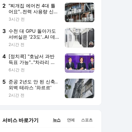
2
"찌개집 에어컨 4대 틀
어요"‥전력 사용량 신기
록 세우나?
3시간 전
3
수천 대 GPU 돌아가도
서버실은 '23도'‥AI 데
이터센터를 식혀라!
2시간 전
4
[정치콕] "호남서 과반
득표 가능"‥"차라리 그
래야 분당 안 돼"
6시간 전
5
준공 2년도 안 된 신축‥
외벽 테라스 '와르르'
2시간 전
서비스 바로가기
뉴스
연예
스포츠