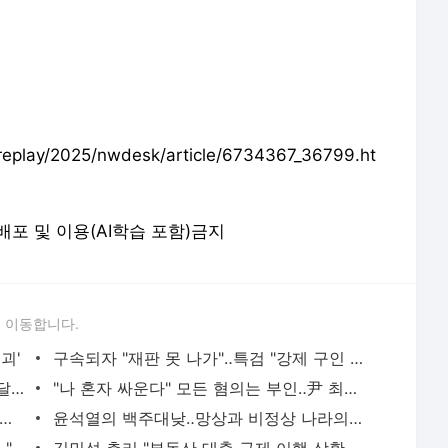
eplay/2025/nwdesk/article/6734367_36799.ht
 재배포 및 이용(AI학습 포함)금지
 이동합니다.
괴'
구속되자 "재판 못 나가"‥특검 "강제 구인 검토해달라"
주머니에 손 꽂고 끝까지 '묵묵부답'‥넉 달 전처럼 다시 독방 수감
"나 혼자 싸운다" 모든 혐의는 부인‥尹 최후진술 안 통했다
8쪽 PPT에 300쪽 의견서까지‥총력전으로 이끌어낸 '재구속'
윤석열의 백주대낮‥망상과 비정상 나라의 종말
이재명 대통령, 원로 함세웅·백낙청 오찬‥"국민 뜻 받드는 국정운영"
김민석 총리 "부동산 대출 규제 이행 상황 점검‥생활 물가, 모든 수단 총동원"