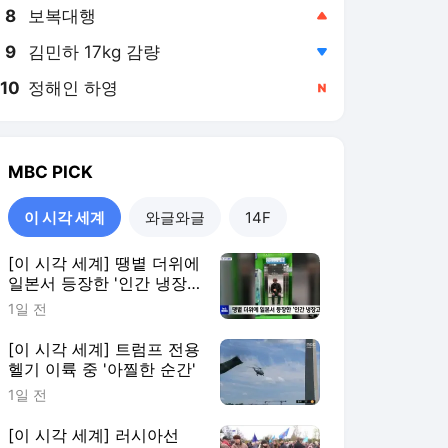
8
보복대행
,상승
9
김민하 17kg 감량
,하락
10
정해인 하영
,신규
MBC
PICK
이 시각 세계
와글와글
14F
[이 시각 세계] 땡볕 더위에
일본서 등장한 '인간 냉장
고'
1일 전
[이 시각 세계] 트럼프 전용
헬기 이륙 중 '아찔한 순간'
1일 전
[이 시각 세계] 러시아선