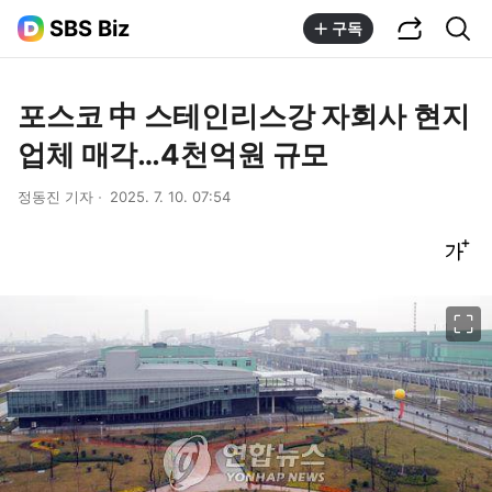
공유하기
통합검색
SBS Biz
구독
포스코 中 스테인리스강 자회사 현지
업체 매각…4천억원 규모
정동진 기자
2025. 7. 10. 07:54
글씨크기 조절하기
이미지 크게 보기