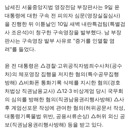
남세진 서울중앙지법 영장전담 부장판사는 9일 윤
대통령에 대한 구속 전 피의자 심문(영장실질심사)
을 진행한 뒤 이튿날인 10일 새벽 내란특검팀(특별검
사 조은석)이 청구한 구속영장을 발부했다. 남 부장
판사는 구속영장 발부 사유로 "증거를 인멸할 염
려"를 들었다.
윤 전 대통령은 △경찰·고위공직자범죄수사처(공수
처)의 체포영장 집행을 저지한 혐의(특수공무집행
방해) △비화폰 통화기록 삭제를 지시한 혐의(경호
처법상 직권남용교사) △12·3 비상계엄 당시 국무회
의 심의를 방해한 혐의(직권남용권리행사방해) △사
후 계엄선포문 작성에 관여한 혐의(허위공문서 작성,
대통령기록물법 위반, 공용서류손상) △허위 외신 공
보(직권남용권리행사방해) 등을 받고 있다.