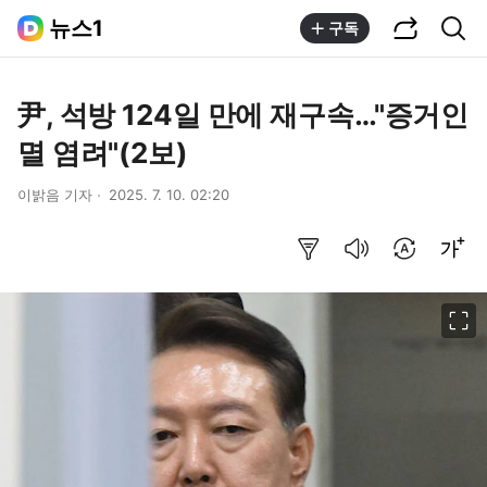
공유하기
통합검색
뉴스1
구독
尹, 석방 124일 만에 재구속…"증거인
멸 염려"(2보)
이밝음 기자
2025. 7. 10. 02:20
요약보기
음성으로 듣기
번역 설정
글씨크기 조절하기
이미지 크게 보기