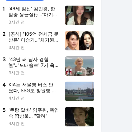
1
'46세 임신' 김민경, 한
밤중 응급실行…"아기
신호 너무 어려워"
3시간 전
2
[공식] '105억 전세금 못
받은' 이승기…"차가원,
계획적 전세사기" [MD
3시간 전
이슈]
3
"43년 째 남자 경험
無"…'모태솔로' 7기 옥
순, 금발 변신 후 파격
3시간 전
삼수 도전 [나솔사계]
4
KIA는 서울행 버스 안
탔다, SSG도 창원행 아
직…키움은 강제 부산
4시간 전
스테이, 선수들도 KBO
실행위원회만 쳐다본다
5
'쿠팡 알바' 임주환, 폭염
속 땀방울… "달려"
4시간 전