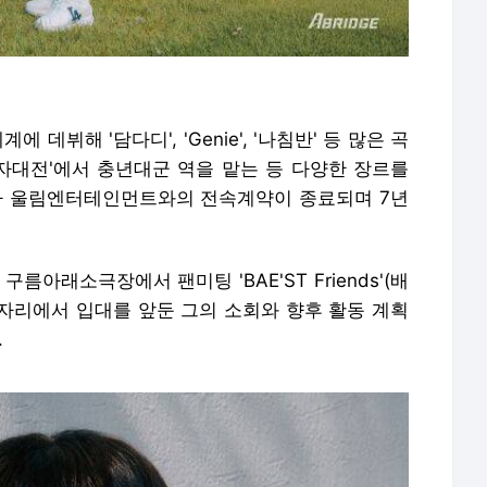
 데뷔해 '담다디', 'Genie', '나침반' 등 많은 곡
왕자대전'에서 충년대군 역을 맡는 등 다양한 장르를
속사 울림엔터테인먼트와의 전속계약이 종료되며 7년
름아래소극장에서 팬미팅 'BAE'ST Friends'(배
 자리에서 입대를 앞둔 그의 소회와 향후 활동 계획
.