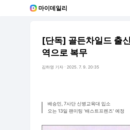
마이데일리
[단독] 골든차일드 출신
역으로 복무
김하영 기자
2025. 7. 9. 20:35
배승민, 7사단 신병교육대 입소
오는 13일 팬미팅 '배스트프렌즈' 예정