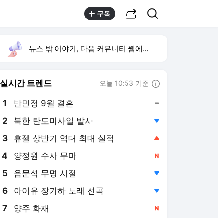
공유하기
검색
구독
뉴스 밖 이야기, 다음 커뮤니티 웹에서 보기
실시간 트렌드
오늘 10:53 기준
툴팁보기
1
반민정 9월 결혼
,유지
2
북한 탄도미사일 발사
,하락
4
양정원 수사 무마
,신규
5
음문석 무명 시절
,하락
6
아이유 장기하 노래 선곡
,하락
7
양주 화재
,신규