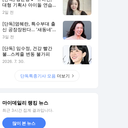
대형 기획사 아이돌 연습생
출신…
2일 전
[단독]염혜란, 특수부대 출
신 공장장된다… '새동네'
주연
3일 전
[단독] 임수정, 건강 빨간
불…스케줄 변동 불가피
2026. 7. 30.
단독특종기사 모음
더보기
마이데일리 랭킹 뉴스
최근 3시간 집계 결과입니다.
많이 본 뉴스