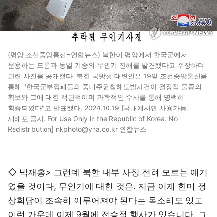
(평양 조선중앙통신=연합뉴스) 북한이 평양에서 한국군에서
운용하는 드론과 동일 기종의 무인기 잔해를 발견했다고 주장하며
관련 사진을 공개했다. 북한 국방성 대변인은 19일 조선중앙통신을
통해 "한국군부깡패들의 중대주권침해도발사건이 결정적 물증의
확보와 그에 대한 객관적이며 과학적인 수사를 통해 명백히
확증되였다"고 발표했다. 2024.10.19 [국내에서만 사용가능.
재배포 금지. For Use Only in the Republic of Korea. No
Redistribution] nkphoto@yna.co.kr 연합뉴스
◇ 박재홍> 그런데 북한 내부 사정 전혀 모르는 얘기
였을 것이다, 무인기에 대한 것은. 지금 이제 한미 정
상회담이 조속히 이루어져야 된다는 목소리도 있고
이런 가운데 이제 9월에 전승절 행사가 있습니다. 그