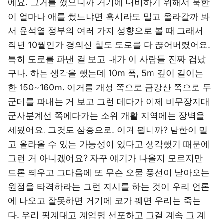
에요. 그거를 깼으니까 거기에 대비하기 위해서 북한
이 얼마나 애를 썼느냐면 혹시라도 밀고 올라갈까 봐
서 윤석열 정부의 여러 가지 성향으로 볼 때 그래서
작년 10월인가 경의선 철도 도로를 다 끊어버렸어요.
특히 도로를 파낸 걸 보고 내가 이 사람들 진짜 겁났
구나. 하는 생각을 했는데 10m 폭, 5m 깊이 길이는
한 150~160m. 이거를 개성 쪽으로 금강산 쪽으로 두
군데를 파내는 거 보고 그런 데다가 이제 비무장지대
군사분계선 쪽에다가는 소위 개활 지역에는 장벽을
세웠어요, 그것도 삼중으로. 이거 뭡니까? 남한이 밀
고 올라올 수 있는 가능성이 있다고 생각했기 때문에
그런 거 아니겠어요? 자꾸 얘기가 나올지 모르지만
드론 띄우고 그다음에 또 무슨 오물 풍선이 날아오는
원점을 타격하라는 그런 지시를 하는 것이 우리 언론
에 나오고 잘못하면 거기에 코가 꿰면 우리는 죽는
다. 우리 핑계대고 계엄령 선포하고 그걸 계속 그 계