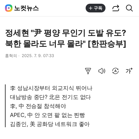
공유하기
통합검색
노컷뉴스
구독
정세현 "尹 평양 무인기 도발 유도?
북한 몰라도 너무 몰라" [한판승부]
홍혁의
2025. 7. 9. 07:33
요약보기
음성으로 듣기
번역 설정
글씨크기 조절하기
李 성남시장부터 외교지식 뛰어나
대남방송 중단? 北은 전기도 없다
李, 中 전승절 참석해야
APEC, 中 안 오면 팥 없는 찐빵
김종인, 美 공화당 네트워크 좋아