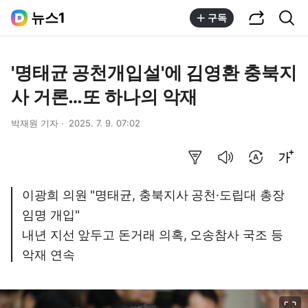
공유하기
통합검색
뉴스1
구독
'명태균 공천개입설'에 김영환 충북지
사 거론…또 하나의 악재
박재원 기자
2025. 7. 9. 07:02
요약보기
음성으로 듣기
번역 설정
글씨크기 조절하기
이광희 의원 "명태균, 충북지사 공천·도립대 총장
임명 개입"
내년 지선 앞두고 돈거래 의혹, 오송참사 국조 등
악재 연속
이미지 크게 보기