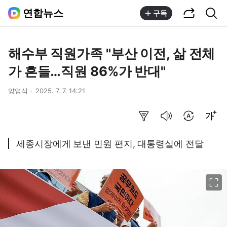
공유하기
통합검색
연합뉴스
구독
해수부 직원가족 "부산 이전, 삶 전체
가 흔들…직원 86%가 반대"
양영석
2025. 7. 7. 14:21
요약보기
음성으로 듣기
번역 설정
글씨크기 조절하기
세종시장에게 보낸 민원 편지, 대통령실에 전달
이미지 크게 보기