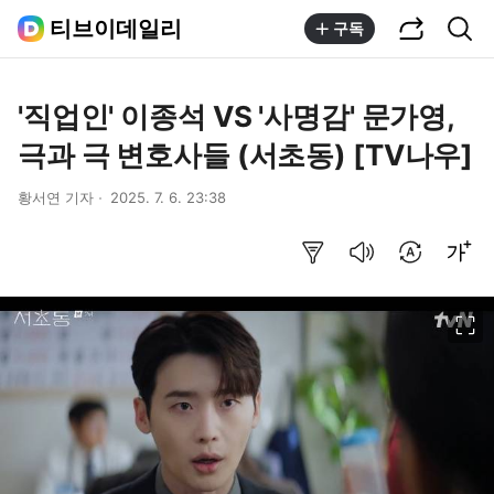
공유하기
통합검색
티브이데일리
구독
'직업인' 이종석 VS '사명감' 문가영,
극과 극 변호사들 (서초동) [TV나우]
황서연 기자
2025. 7. 6. 23:38
요약보기
음성으로 듣기
번역 설정
글씨크기 조절하기
이미지 크게 보기