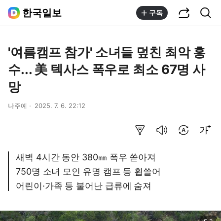
공유하기
통합검색
한국일보
구독
'여름캠프 참가' 소녀들 덮친 최악 홍
수... 美 텍사스 폭우로 최소 67명 사
망
나주예
2025. 7. 6. 22:12
요약보기
음성으로 듣기
번역 설정
글씨크기 조절하기
새벽 4시간 동안 380㎜ 폭우 쏟아져
750명 소녀 모인 유명 캠프 등 휩쓸어
어린이·가족 등 불어난 급류에 숨져
이미지 크게 보기