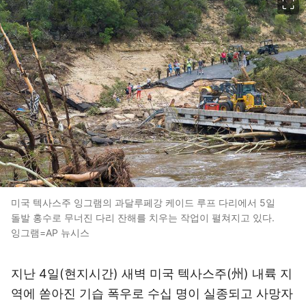
미국 텍사스주 잉그램의 과달루페강 케이드 루프 다리에서 5일
돌발 홍수로 무너진 다리 잔해를 치우는 작업이 펼쳐지고 있다.
잉그램=AP 뉴시스
지난 4일(현지시간) 새벽 미국 텍사스주(州) 내륙 지
역에 쏟아진 기습 폭우로 수십 명이 실종되고 사망자