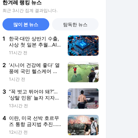
한겨레 랭킹 뉴스
최근 3시간 집계 결과입니다.
많이 본 뉴스
탐독한 뉴스
1
한국·대만 상반기 수출,
사상 첫 일본 추월…AI
반도체가 이끌었다
11시간 전
2
‘시니어 건강에 좋다’ 열
풍에 국민 헬스케어 산
업으로 진화 중
1시간 전
3
“꼭 벗고 뛰어야 돼?”…
‘상탈 민원’ 늘자 지자체
자제령까지
13시간 전
4
이란, 미국 선박 호르무
즈 통항 금지법 추진…
트럼프는 ‘속수무책’
12시간 전