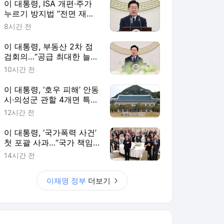
이 대통령, ISA 개편·주가
누르기 방지법 “전면 재검
토“ 지시
8시간 전
이 대통령, 부동산 2차 점
검회의…“공급 최대한 늘리
고 시기도 앞당겨라”
10시간 전
이 대통령, ‘호우 피해’ 안동
시·의성군 관할 4개면 특별
재난지역 선포
12시간 전
이 대통령, ‘국가폭력 사건’
첫 포괄 사과…“국가 책임
에 유효기간 없다”
14시간 전
이재명 정부
더보기