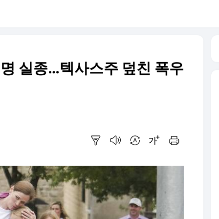
27명 실종…텍사스주 덮친 폭우
요약보기
음성으로 듣기
번역 설정
글씨크기 조절하기
인쇄하기