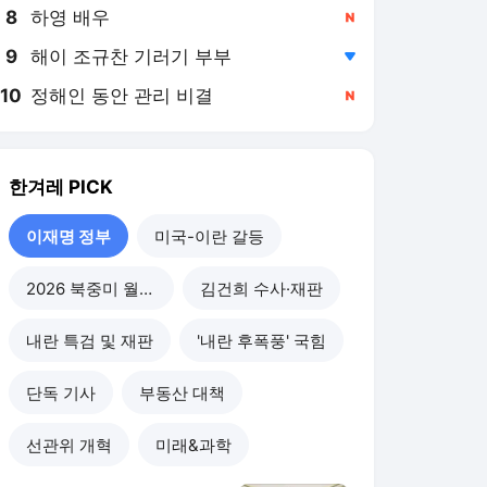
8
하영 배우
,신규
9
해이 조규찬 기러기 부부
,하락
10
정해인 동안 관리 비결
,신규
한겨레
PICK
이재명 정부
미국-이란 갈등
2026 북중미 월드컵
김건희 수사·재판
내란 특검 및 재판
'내란 후폭풍' 국힘
단독 기사
부동산 대책
선관위 개혁
미래&과학