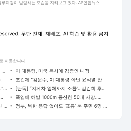
달루페강이 범람하는 모습을 지켜보고 있다. AP연합뉴스
 Reserved. 무단 전재, 재배포, AI 학습 및 활용 금지
로 이동합니다.
법원, 9일 윤석열 구속영장 심사…재구속 기로
이 대통령, 미국 특사에 김종인 내정
“윤석열 구속 100%”…반바지 활보 내란수괴 그만 봐도 되나
조갑제 “김문수, 이 대통령 아닌 윤석열 잔존 세력과 싸워야”
안철수, 혁신위원장 임명 8분 만에 사퇴…“2명 인적청산 거부당해”
[단독] “지게차 업체까지 소환”…김건희 후원 21그램만 봐준 감사원
해발 1000m 등산한 50대 사망…체온 40.5도
폭염에 해발 1000m 등산한 50대 사망…체온 40.5도
[단독] “잘생긴 남자 연예인으로 불러주면 용돈”…성신여대 총장 망언
정부, 북한 응답 없어도 ‘표류’ 북 주민 6명 송환하기로