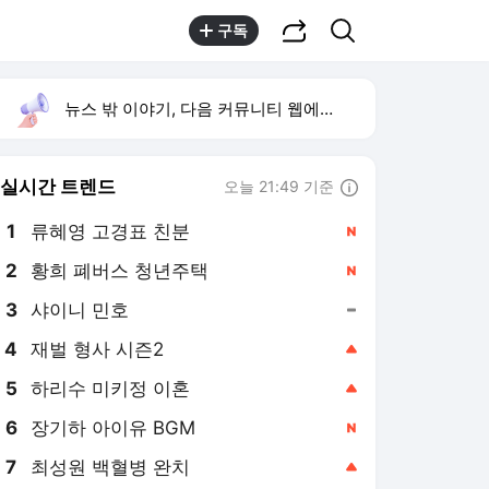
공유하기
검색
구독
뉴스 밖 이야기, 다음 커뮤니티 웹에서 보기
실시간 트렌드
오늘 21:49 기준
툴팁보기
1
류혜영 고경표 친분
,신규
2
황희 폐버스 청년주택
,신규
3
샤이니 민호
,유지
4
재벌 형사 시즌2
,상승
5
하리수 미키정 이혼
,상승
6
장기하 아이유 BGM
,신규
7
최성원 백혈병 완치
,상승