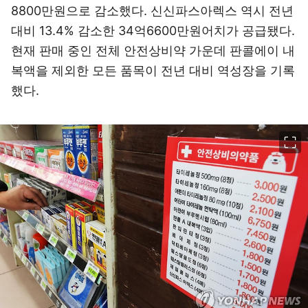
8800만원으로 감소했다. 신신파스아렉스 역시 전년
대비 13.4% 감소한 34억6600만원어치가 공급됐다.
현재 판매 중인 전체 안전상비약 가운데 판콜에이 내
복액을 제외한 모든 품목이 전년 대비 역성장을 기록
했다.
이미지 크게 보기