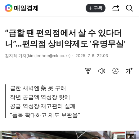
공유하기
통합검색
매일경제
구독
“급할 땐 편의점에서 살 수 있다더
니”…편의점 상비약제도 ‘유명무실’
김지희 기자(kim.jeehee@mk.co.kr)
2025. 7. 6. 22:03
요약보기
음성으로 듣기
번역 설정
글씨크기 조절하기
급한 새벽엔 藥 못 구해
작년 공급액 역성장 탓에
공급 역성장·재고관리 실패
“품목 확대하고 제도 보완을”
이미지 크게 보기