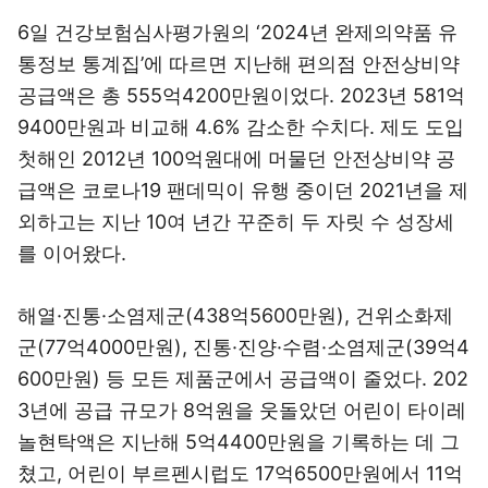
6일 건강보험심사평가원의 ‘2024년 완제의약품 유
통정보 통계집’에 따르면 지난해 편의점 안전상비약
공급액은 총 555억4200만원이었다. 2023년 581억
9400만원과 비교해 4.6% 감소한 수치다. 제도 도입
첫해인 2012년 100억원대에 머물던 안전상비약 공
급액은 코로나19 팬데믹이 유행 중이던 2021년을 제
외하고는 지난 10여 년간 꾸준히 두 자릿 수 성장세
를 이어왔다.
해열·진통·소염제군(438억5600만원), 건위소화제
군(77억4000만원), 진통·진양·수렴·소염제군(39억4
600만원) 등 모든 제품군에서 공급액이 줄었다. 202
3년에 공급 규모가 8억원을 웃돌았던 어린이 타이레
놀현탁액은 지난해 5억4400만원을 기록하는 데 그
쳤고, 어린이 부르펜시럽도 17억6500만원에서 11억