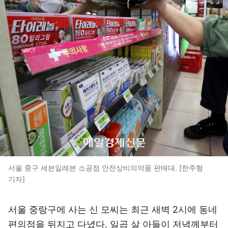
서울 중구 세븐일레븐 소공점 안전상비의약품 판매대. [한주형
기자]
서울 중랑구에 사는 신 모씨는 최근 새벽 2시에 동네
편의점을 뒤지고 다녔다. 일곱 살 아들이 저녁께부터