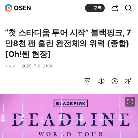
공유하기
통합검색
OSEN
구독
“첫 스타디움 투어 시작” 블랙핑크, 7
만8천 팬 홀린 완전체의 위력 (종합)
[Oh!쎈 현장]
지민경
2025. 7. 6. 21:06
요약보기
음성으로 듣기
번역 설정
글씨크기 조절하기
이미지 크게 보기