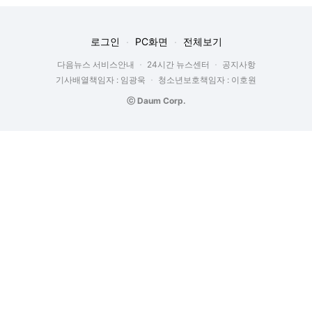
로그인
PC화면
전체보기
다음뉴스 서비스안내
24시간 뉴스센터
공지사항
기사배열책임자 : 임광욱
청소년보호책임자 : 이호원
ⓒ Daum Corp.