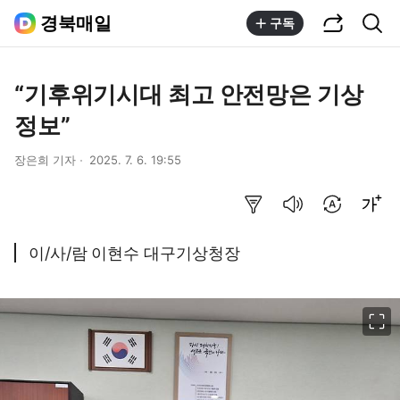
공유하기
통합검색
경북매일
구독
“기후위기시대 최고 안전망은 기상
정보”
장은희 기자
2025. 7. 6. 19:55
요약보기
음성으로 듣기
번역 설정
글씨크기 조절하기
이/사/람 이현수 대구기상청장
이미지 크게 보기