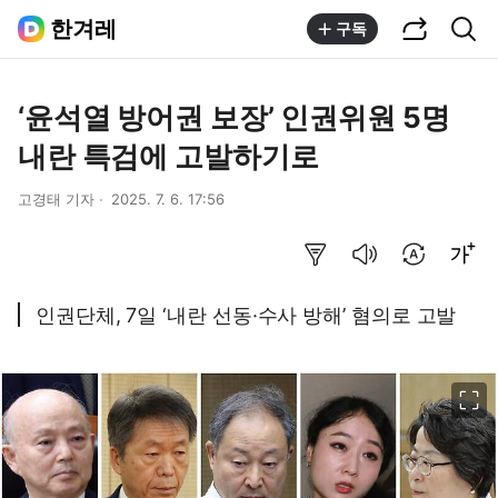
공유하기
통합검색
한겨레
구독
‘윤석열 방어권 보장’ 인권위원 5명
내란 특검에 고발하기로
고경태 기자
2025. 7. 6. 17:56
요약보기
음성으로 듣기
번역 설정
글씨크기 조절하기
인권단체, 7일 ‘내란 선동·수사 방해’ 혐의로 고발
이미지 크게 보기