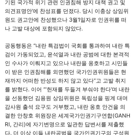
기된 국가적 위기 관련 인권침해 방지 대책 권고 및
의견표명안’에 찬성표를 던졌다. 당시 이충상 상임위
원도 권고안에 찬성했으나 3월1일자로 인권위를 떠
나 고발 대상에 포함되지 않았다.
공동행동은 “내란 특검법이 국회를 통과하여 내란 특
검이 가동되었고, 윤석열과 내란 공범에 대한 본격적
인 수사가 이뤄지고 있으나 내란을 옹호하고 시민들
이 받은 인권침해를 외면했던 국가인권위원들은 현
재까지 어떠한 반성도 하지 않고 있다”고 고발 취지
를 밝혔다. 이어 “‘헌재를 두들겨 부숴야 한다’며 내란
을 선동했던 김용원 상임위원은 독립성을 핑계 대며
감사원 출석 요구도 거부했고, 내란 옹호 안건을 의
결한 안창호 위원장은 세계국가인권기구연합(GANH
RI, 간리)에 자기변명으로 일관한 답변서를 제출했
다. 더 이상 이들 내란공범을 국가인권기구의 구성원