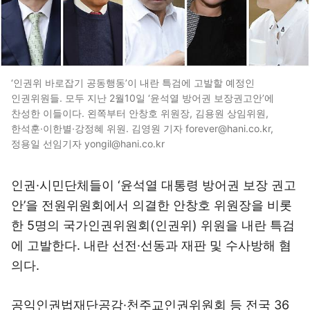
‘인권위 바로잡기 공동행동’이 내란 특검에 고발할 예정인
인권위원들. 모두 지난 2월10일 ‘윤석열 방어권 보장권고안’에
찬성한 이들이다. 왼쪽부터 안창호 위원장, 김용원 상임위원,
한석훈·이한별·강정혜 위원. 김영원 기자 forever@hani.co.kr,
정용일 선임기자 yongil@hani.co.kr
인권·시민단체들이 ‘윤석열 대통령 방어권 보장 권고
안’을 전원위원회에서 의결한 안창호 위원장을 비롯
한 5명의 국가인권위원회(인권위) 위원을 내란 특검
에 고발한다. 내란 선전·선동과 재판 및 수사방해 혐
의다.
공익인권법재단공감·천주교인권위원회 등 전국 36