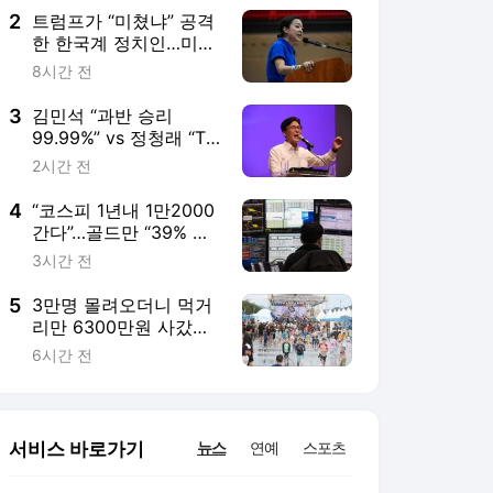
2
트럼프가 “미쳤냐” 공격
한 한국계 정치인…미국
인들 성역 건드렸다
8시간 전
3
김민석 “과반 승리
99.99%” vs 정청래 “TV
토론으로 게임 끝”
2시간 전
4
“코스피 1년내 1만2000
간다”…골드만 “39% 급
락했지만 일시적 조정”
3시간 전
5
3만명 몰려오더니 먹거
리만 6300만원 사갔다
는 축제 [페스티벌 플러
6시간 전
스]
서비스 바로가기
뉴스
연예
스포츠