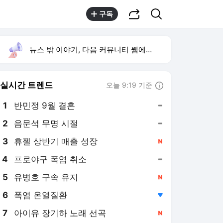
공유하기
검색
구독
뉴스 밖 이야기, 다음 커뮤니티 웹에서 보기
실시간 트렌드
오늘 9:19 기준
툴팁보기
1
반민정 9월 결혼
,유지
2
음문석 무명 시절
,유지
3
휴젤 상반기 매출 성장
,신규
4
프로야구 폭염 취소
,유지
5
유병호 구속 유지
,신규
6
폭염 온열질환
,하락
7
아이유 장기하 노래 선곡
,신규