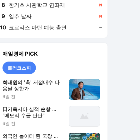
8
한기호 사관학교 연좌제
,신규
9
입추 날짜
,신규
10
코르티스 마틴 예능 출연
,유지
매일경제
PICK
롤러코스피
최태원의 '촉' 저점매수 다
음날 상한가
6일 전
日키옥시아 실적 순항 …
"메모리 수급 탄탄"
6일 전
외국인 놀이터 된 국장 …