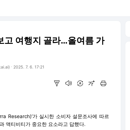
 보고 여행지 골라…올여름 가
.ai)
2025. 7. 6. 17:21
요약보기
음성으로 듣기
번역 설정
글씨크기 조절하기
인쇄하기
ra Research)’가 실시한 소비자 설문조사에 따르
험과 액티비티가 중요한 요소라고 답했다.