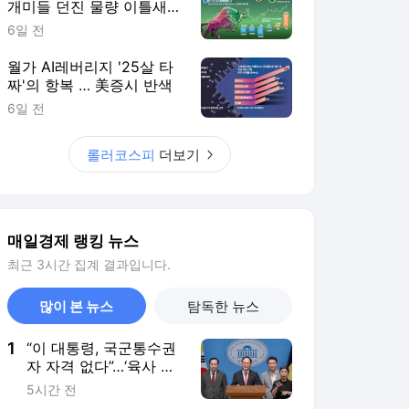
개미들 던진 물량 이틀새
8.5조 쓸어담아
6일 전
월가 AI레버리지 '25살 타
짜'의 항복 … 美증시 반색
6일 전
롤러코스피
더보기
매일경제 랭킹 뉴스
최근 3시간 집계 결과입니다.
많이 본 뉴스
탐독한 뉴스
1
“이 대통령, 국군통수권
자 자격 없다”…‘육사 쿠
데타’ 언급에 야권 맹공
5시간 전