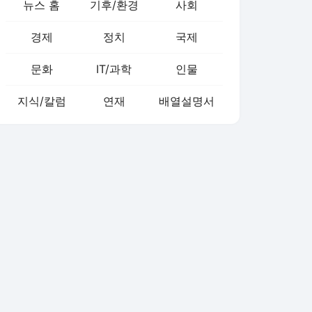
뉴스 홈
기후/환경
사회
경제
정치
국제
문화
IT/과학
인물
지식/칼럼
연재
배열설명서