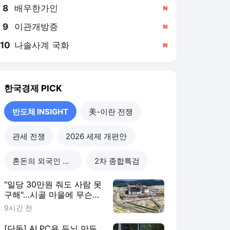
8
배우한가인
,신규
9
이관개방증
,신규
10
나솔사계 국화
,신규
한국경제
PICK
반도체 INSIGHT
美-이란 전쟁
관세 전쟁
2026 세제 개편안
혼돈의 외국인 고용시장
2차 종합특검
"일당 30만원 줘도 사람 못
구해"…시골 마을에 무슨
일이
9시간 전
[단독] AI PC용 두뇌 만든