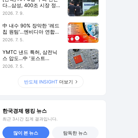
다…삼성, 400조 시장 정조
준
2026. 7. 9.
中 내수 90% 장악한 '레드
칩 원팀'…엔비디아 연합군
흔든다
2026. 7. 5.
YMTC 낸드 특허, 삼전닉
스 압도…中 '포스트
HBM'도 넘본다
2026. 7. 5.
반도체 INSIGHT
더보기
한국경제 랭킹 뉴스
최근 3시간 집계 결과입니다.
많이 본 뉴스
탐독한 뉴스