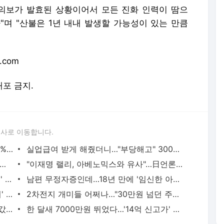
의보가 발효된 상황이어서 모든 진화 인력이 땀으
"며 "산불은 1년 내내 발생할 가능성이 있는 만큼
.com
배포 금지.
론사로 이동합니다.
"1주만 갖고 있어도 반값 할인"…'주가 50% 불기둥' 시골회사 가보니 [윤현주의 主食이 주식]
실업급여 받게 해줬더니…"부당해고" 3000만원 달라는 직원 [곽용희의 인사노무노트]
어서 못 팔아요"…치킨값 '2만원 시대'에 완판행진 벌어진 곳
"이재명 랠리, 아베노믹스와 유사"…日언론, 깜짝 분석 내놨다
"부자父 꼬리표 싫다"…깜짝 발언 '금수저' 스포츠 스타 누구
남편 무정자증인데…18년 만에 '임신한 아내' 알고보니
"이건 안 들면 손해라는데"…'연 12% 금리' 적금에 '들썩'
2차전지 개미들 어쩌나…"30만원 넘던 주식이 5만원 됐다" 비명 [윤현주의 主食이 주식]
"20억 집 사려고 14억 빌렸는데…" 은행 갔다가 '화들짝'
한 달새 7000만원 뛰었다…'14억 신고가' 들썩이는 동네