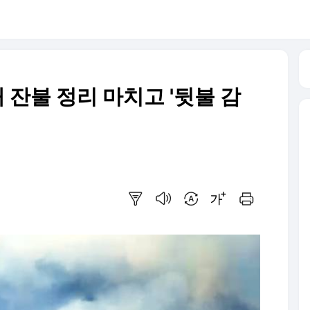
새 잔불 정리 마치고 '뒷불 감
요약보기
음성으로 듣기
번역 설정
글씨크기 조절하기
인쇄하기