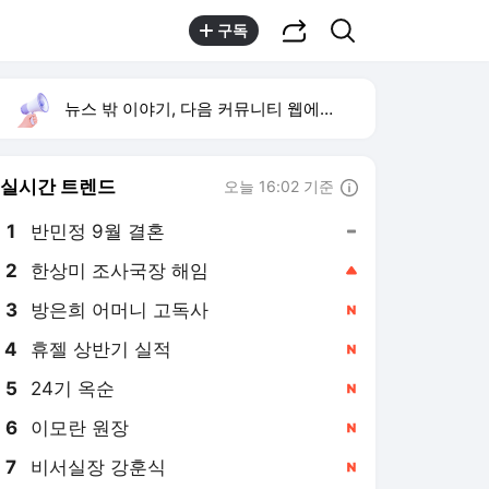
공유하기
검색
구독
뉴스 밖 이야기, 다음 커뮤니티 웹에서 보기
실시간 트렌드
오늘 16:02 기준
툴팁보기
1
반민정 9월 결혼
,유지
2
한상미 조사국장 해임
,상승
4
휴젤 상반기 실적
,신규
5
24기 옥순
,신규
6
이모란 원장
,신규
7
비서실장 강훈식
,신규