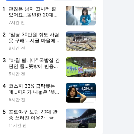
1
괜찮은 남자 꼬시러 깔
았어요…돌변한 20대女,
알고 보니 [매칭의 기술
7시간 전
(上)]
2
"일당 30만원 줘도 사람
못 구해"…시골 마을에
무슨 일이
9시간 전
3
"아침 됩니다" 국밥집 간
판인 줄…뜻밖에 반응
폭발한 곳 [트렌드+]
5시간 전
4
코스피 33% 급락했는
데…피치가 내놓은 '뜻밖
의 경고' 뭐길래
5시간 전
5
프로야구 보던 20대 관
중 쓰러진 이유가…극한
폭염에 '경고'
11시간 전