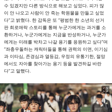
수 있겠지만 다른 방식으로 해보고 싶었다. 피가 많
이 안 나오고 사람이 안 죽는 학원물을 만들고 싶었
다”고 밝혔다. 한 감독은 또 “평범한 한 소년의 선거
판 희로애락 스토리를 통해 누군가에게는 과거를 소
환하거나, 누군가에게는 지금을 반성하거나, 누군가
에게는 미래를 박차고 나갈 용기를 응원하고 싶다”며
“좌충우돌하는 캐릭터들을 통해 권력의 이면, 이기심
과 이타심, 존경심과 열등감, 우정의 유통기한, 절망
에서도 자아를 찾아가는 용기 등을 발견하길 바란
다”고 말했다.
이미지 크게 보기