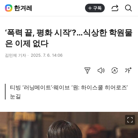
공유하기
통합검색
한겨레
구독
‘폭력 끝, 평화 시작’?…식상한 학원물
은 이제 없다
김민제 기자
2025. 7. 6. 14:06
요약보기
음성으로 듣기
번역 설정
글씨크기 조절하기
티빙 ‘러닝메이트’·웨이브 ‘원: 하이스쿨 히어로즈’
눈길
이미지 크게 보기