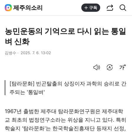
공유하기
통합검색
제주의소리
구독
농민운동의 기억으로 다시 읽는 통일
벼 신화
김병수
2025. 7. 6. 13:02
음성으로 듣기
번역 설정
글씨크기 조절하기
[탐라문화] 빈곤탈출의 상징이자 과학의 승리로 간
주되는 '통일벼'
1967년 출범한 제주대 탐라문화연구원은 제주대학
교 최초의 법정연구소라는 위상을 지니고 있다. 특히
학술지 '탐라문화'는 한국학술진흥재단 등재지 선정,