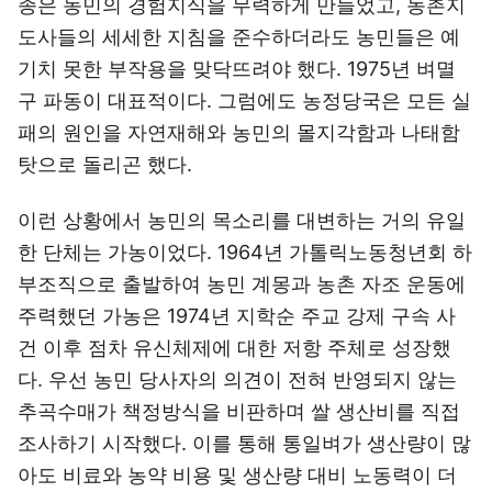
종은 농민의 경험지식을 무력하게 만들었고, 농촌지
도사들의 세세한 지침을 준수하더라도 농민들은 예
기치 못한 부작용을 맞닥뜨려야 했다. 1975년 벼멸
구 파동이 대표적이다. 그럼에도 농정당국은 모든 실
패의 원인을 자연재해와 농민의 몰지각함과 나태함
탓으로 돌리곤 했다.
이런 상황에서 농민의 목소리를 대변하는 거의 유일
한 단체는 가농이었다. 1964년 가톨릭노동청년회 하
부조직으로 출발하여 농민 계몽과 농촌 자조 운동에
주력했던 가농은 1974년 지학순 주교 강제 구속 사
건 이후 점차 유신체제에 대한 저항 주체로 성장했
다. 우선 농민 당사자의 의견이 전혀 반영되지 않는
추곡수매가 책정방식을 비판하며 쌀 생산비를 직접
조사하기 시작했다. 이를 통해 통일벼가 생산량이 많
아도 비료와 농약 비용 및 생산량 대비 노동력이 더