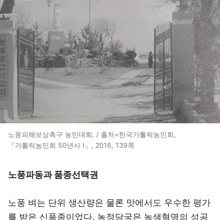
노풍피해보상촉구 농민대회. / 출처=한국가톨릭농민회,
『가톨릭농민회 50년사 Ⅰ』, 2016, 139쪽
노풍파동과 품종선택권
노풍 벼는 단위 생산량은 물론 맛에서도 우수한 평가
를 받은 신품종이었다. 농정당국은 녹색혁명의 성공