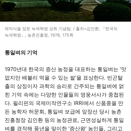
제막식을 앞둔 녹색혁명 성취 기념탑. / 출처=김인환, 『한국의
녹색혁명』, 농촌진흥청, 1978, 175쪽
통일벼의 기억
1970년대 한국의 증산 농정을 대표하는 통일벼는 '맛
없지만 배불리 먹을 수 있는 쌀'을 표상한다. 빈곤탈
출의 상징이자 과학의 승리로 간주되는 통일벼에 얽
힌 기억 속에는 다양한 인물들의 영웅서사가 중첩된
다. 필리핀의 국제미작연구소 IRRI에서 신품종을 만
든 농학자 허문회, 통일벼 보급에 앞장선 당시 농촌
진흥청장 김인환 등의 농정관료, 근면성실하게 통일
벼를 경작해 풍년을 맞이한 '증산왕' 농민들, 그리고