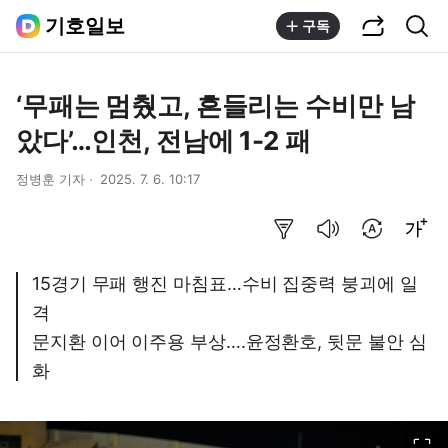
공유하기
통합검색
기호일보
구독
‘무패는 멈췄고, 흔들리는 수비만 남
았다’…인천, 전남에 1-2 패
정병훈 기자
2025. 7. 6. 10:17
요약보기
음성으로 듣기
번역 설정
글씨크기 조절하기
15경기 무패 행진 마침표…수비 집중력 붕괴에 일
격
문지환 이어 이주용 부상….윤정환호, 뒷문 불안 심
화
이미지 크게 보기