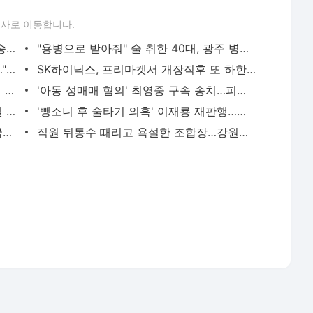
아내 가출에 성매매 여성과 음주후 3개월 아들 살해한 30대 중형 | 연합뉴스
'뺑소니 후 술타기 의혹' 이재룡 재판행…음주운전 혐의는 제외 | 연합뉴스
군대서 사이버도박하다 '빚더미 전역'…국방부, 자진신고제 검토 | 연합뉴스
직원 뒤통수 때리고 욕설한 조합장…강원농협, 징계 검토 | 연합뉴스
서비스 약관/정책
 글쓴이에 있으며, Daum의 입장과 다를 수 있습니다.