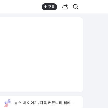
공유하기
검색
구독
뉴스 밖 이야기, 다음 커뮤니티 웹에서 보기
실시간 트렌드
오늘 2:00 기준
툴팁보기
1
이아현 세 번 이혼
,상승
2
배인규 사망
,하락
3
축구협회 압수수색
,신규
4
이태란 라스 악역 후폭풍
,신규
5
영화 비광
,신규
6
양정원 사건 경찰 구속
,신규
7
이승철 위고비 체중 감량
,신규