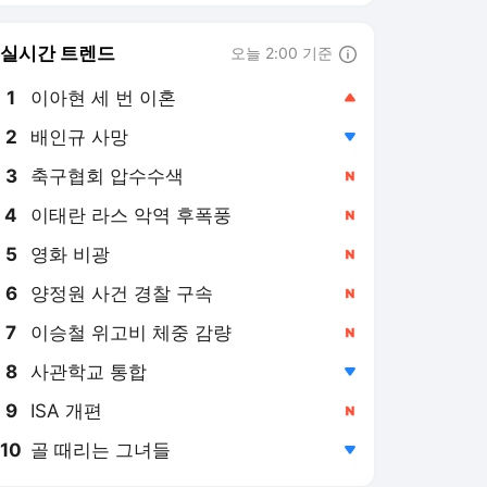
8
사관학교 통합
,하락
9
ISA 개편
,신규
10
골 때리는 그녀들
,하락
연합뉴스
PICK
게임위드인
현장in
팩트체크
소셜＋
우분투칼럼
반려동물
사이테크+
우리품의 아프리카인
삶
로컬의 재발견
[게임위드인] 시간을 무기
로 바꾼 '어센드투제로'의