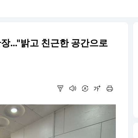
장…"밝고 친근한 공간으로
요약보기
음성으로 듣기
번역 설정
글씨크기 조절하기
인쇄하기