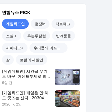
실험
5일 전
[게임위드인] 게임은 안 해
도 굿즈는 산다…2030이
게임에 남는 법
2026. 7. 25.
[게임위드인] 사우디가 키
운 e스포츠…한국은 어디에
있나
2026. 7. 19.
[게임위드인] 사라지는 게
임 소유권…소외되는 이용
자 권리
2026. 7. 11.
게임위드인
더보기
연합뉴스 랭킹 뉴스