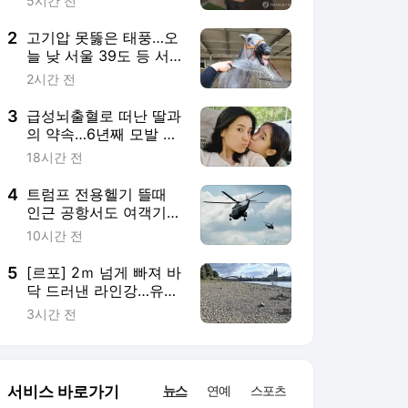
닥 드러낸 라인강…유럽
의 대동맥이 말랐다
3시간 전
서비스 바로가기
뉴스
연예
스포츠
뉴스 홈
기후/환경
사회
경제
정치
국제
문화
IT/과학
인물
지식/칼럼
연재
배열설명서