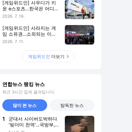
최근 3시간 집계 결과입니다.
많이 본 뉴스
탐독한 뉴스
1
군대서 사이버도박하다
'빚더미 전역'…국방부,
자진신고제 검토
5시간 전
2
고기압 못뚫은 태풍…오
늘 낮 서울 39도 등 서
쪽 기록적 폭염
2시간 전
3
급성뇌출혈로 떠난 딸과
의 약속…6년째 모발 기
부하는 경찰관
18시간 전
4
트럼프 전용헬기 뜰때
인근 공항서도 여객기
이륙…아찔한 순간
10시간 전
5
[르포] 2ｍ 넘게 빠져 바