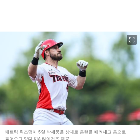
이미지 크게 보기
패트릭 위즈덤이 5일 박세웅을 상대로 홈런을 때려내고 홈으로
들어오고 있다.KIA 타이거즈 제공