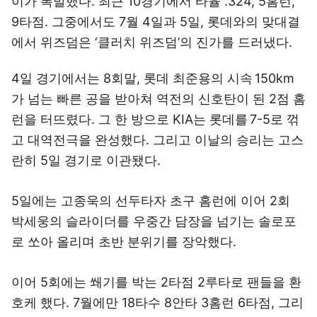
이가 폭발했다. 최근 10경기에서 타율 .324, 5홈런,
9타점. 그중에서도 7월 4일과 5일, 롯데와의 맞대결
에서 위즈덤은 ‘클러치 위즈덤’의 진가를 드러냈다.
4일 경기에서는 8회말, 롯데 최준용의 시속 150km
가 넘는 빠른 공을 받아쳐 역전의 신호탄이 된 2점 홈
런을 터뜨렸다. 그 한 방으로 KIA는 롯데를 7-5로 꺾
고 대역전극을 완성했다. 그리고 이날의 승리는 고스
란히 5일 경기로 이관됐다.
5일에는 고종욱의 선두타자 초구 홈런에 이어 2회
박세웅의 슬라이더를 우중간 담장을 넘기는 솔로포
로 쏘아 올리며 초반 분위기를 장악했다.
이어 5회에는 쐐기를 박는 2타점 2루타로 팬들을 환
호케 했다. 7월에만 18타수 8안타 3홈런 6타점, 그리