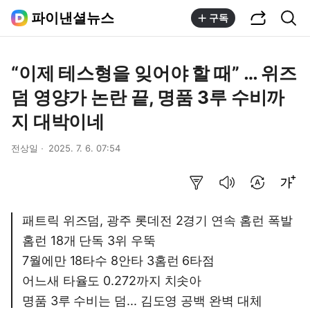
공유하기
통합검색
파이낸셜뉴스
구독
“이제 테스형을 잊어야 할 때” … 위즈
덤 영양가 논란 끝, 명품 3루 수비까
지 대박이네
전상일
2025. 7. 6. 07:54
요약보기
음성으로 듣기
번역 설정
글씨크기 조절하기
패트릭 위즈덤, 광주 롯데전 2경기 연속 홈런 폭발
홈런 18개 단독 3위 우뚝
7월에만 18타수 8안타 3홈런 6타점
어느새 타율도 0.272까지 치솟아
명품 3루 수비는 덤... 김도영 공백 완벽 대체