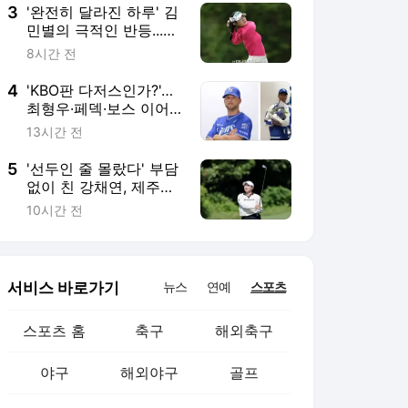
3
'완전히 달라진 하루' 김
민별의 극적인 반등...공
동 115위서 공동 38위로
8시간 전
도약
4
'KBO판 다저스인가?'…
최형우·페덱·보스 이어
미야모리까지, 삼성의
13시간 전
'스펙 만렙' 승부수
5
'선두인 줄 몰랐다' 부담
없이 친 강채연, 제주삼
다수 마스터스 2R 단독
10시간 전
선두
서비스 바로가기
뉴스
연예
스포츠
스포츠 홈
축구
해외축구
야구
해외야구
골프