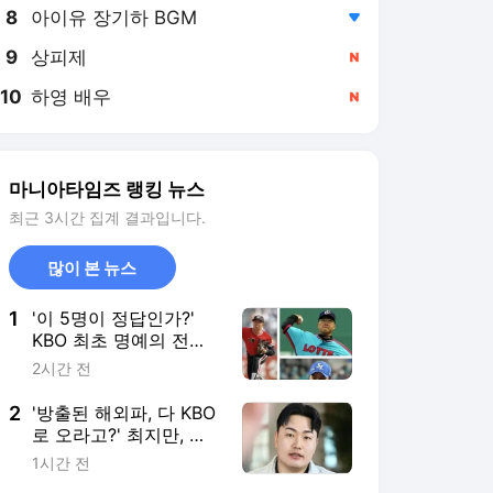
8
아이유 장기하 BGM
,하락
9
상피제
,신규
10
하영 배우
,신규
마니아타임즈 랭킹 뉴스
최근 3시간 집계 결과입니다.
많이 본 뉴스
1
'이 5명이 정답인가?'
KBO 최초 명예의 전당,
선동열·최동원·이승엽·
2시간 전
송진우·김응용을 둘러싼
논쟁
2
'방출된 해외파, 다 KBO
로 오라고?' 최지만, 배
지환, 심준석의 엇갈린
1시간 전
거취와 현실