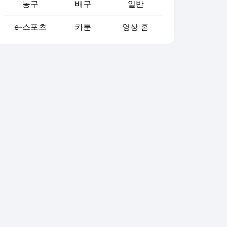
농구
배구
일반
e-스포츠
카툰
영상 홈