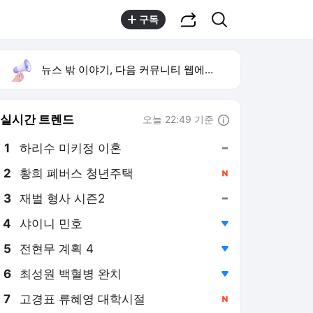
공유하기
검색
구독
뉴스 밖 이야기, 다음 커뮤니티 웹에서 보기
실시간 트렌드
오늘 22:49 기준
툴팁보기
1
하리수 미키정 이혼
,유지
2
황희 폐버스 청년주택
,신규
4
샤이니 민호
,하락
5
전현무 계획 4
,하락
6
최성원 백혈병 완치
,하락
7
고경표 류혜영 대학시절
,신규