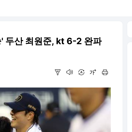
' 두산 최원준, kt 6-2 완파
요약보기
음성으로 듣기
번역 설정
글씨크기 조절하기
인쇄하기