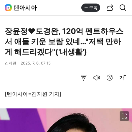
공유하기
통합검색
텐아시아
구독
장윤정♥도경완, 120억 펜트하우스
서 애들 키운 보람 있네…"저택 만하
게 해드리겠다"('내생활')
김지원
2025. 7. 6. 07:15
요약보기
음성으로 듣기
번역 설정
글씨크기 조절하기
[텐아시아=김지원 기자]
이미지 크게 보기