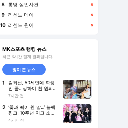
8
통영 살인사건
,신규
9
리센느 메이
,신규
10
리센느 원이
,신규
MK스포츠 랭킹 뉴스
최근 3시간 집계 결과입니다.
많이 본 뉴스
1
김희선, 50세인데 학생
인 줄…상하이 흰 원피
스에 ‘여행 기록’
7시간 전
2
‘꽃과 떡이 웬 말...’ 블랙
핑크, 10주년 치고 소박
한 역조공 “이게 최선이
4시간 전
었나”