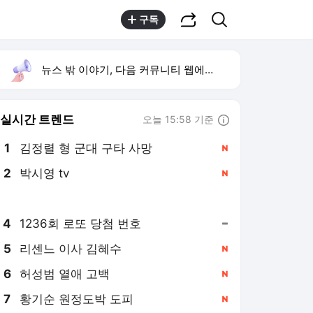
공유하기
검색
구독
뉴스 밖 이야기, 다음 커뮤니티 웹에서 보기
실시간 트렌드
오늘 15:58 기준
툴팁보기
1
김정렬 형 군대 구타 사망
,신규
2
박시영 tv
,신규
3
한승연 손떨림 건강이상설
,신규
4
1236회 로또 당첨 번호
,유지
5
리센느 이사 김혜수
,신규
6
허성범 열애 고백
,신규
7
황기순 원정도박 도피
,신규