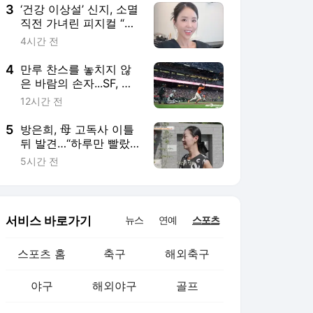
3
‘건강 이상설’ 신지, 소멸
직전 가녀린 피지컬 “안
쓰럽다”
4시간 전
4
만루 찬스를 놓치지 않
은 바람의 손자...SF, 이
정후 활약 앞세워 DET
12시간 전
에 승리 [MK현장]
5
방은희, 母 고독사 이틀
뒤 발견…“하루만 빨랐
어도 살아계셨을 수도”
5시간 전
서비스 바로가기
뉴스
연예
스포츠
스포츠 홈
축구
해외축구
야구
해외야구
골프