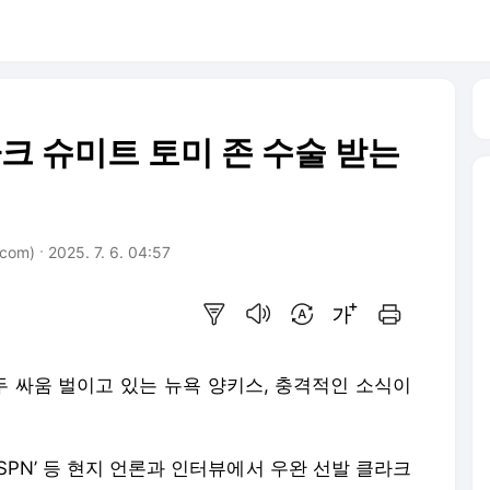
라크 슈미트 토미 존 수술 받는
com)
2025. 7. 6. 04:57
요약보기
음성으로 듣기
번역 설정
글씨크기 조절하기
인쇄하기
 싸움 벌이고 있는 뉴욕 양키스, 충격적인 소식이
ESPN’ 등 현지 언론과 인터뷰에서 우완 선발 클라크