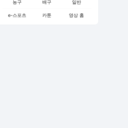
농구
배구
일반
e-스포츠
카툰
영상 홈