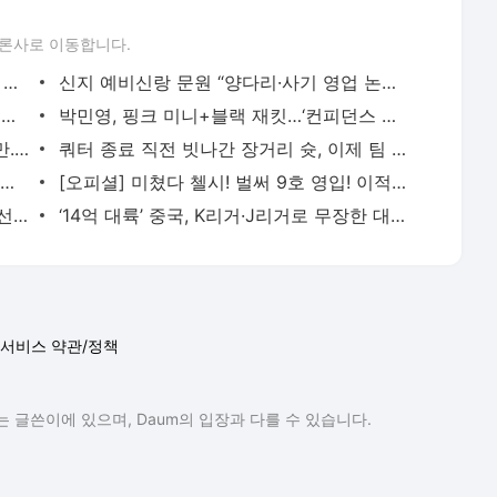
론사로 이동합니다.
걸스데이 민아♥온주완, 부부 된다…11월 결혼[공식입장] - MK스포츠
신지 예비신랑 문원 “양다리·사기 영업 논란 사실과 달라…책임질 건 끝까지”[공식 입장문] -
기은세, 바다에 발 담그고…“팔을 펼친 순간, 영화였다” 초여름 감성 컷어 - MK스포츠
박민영, 핑크 미니+블랙 재킷…‘컨피던스 맨’ 도시여신 강림 - MK스포츠
김하성, 복귀전에서 공수 건재 과시했지만...도루 시도 중 아쉬운 부상 교체, 팀도 역전패 [MK현장
쿼터 종료 직전 빗나간 장거리 슛, 이제 팀 기록만 남는다? NBA 규정 변화 시도 - MK스포츠
이강인·김민재 모두 결장, ‘코리안더비 무산’…‘파초-루카스 연속 퇴장’ 9명 뛴 파리, 뮌헨
[오피셜] 미쳤다 첼시! 벌써 9호 영입! 이적료만 969억!…‘英 차세대 에이스’ 기튼스 영입 완료 -
“치료 상황 보겠다” 김하성, IL 피했지만 선발 제외 [MK현장] - MK스포츠
‘14억 대륙’ 중국, K리거·J리거로 무장한 대한민국에 떨고 있다…“손흥민·이강인 없는 2군이
서비스 약관/정책
 글쓴이에 있으며, Daum의 입장과 다를 수 있습니다.