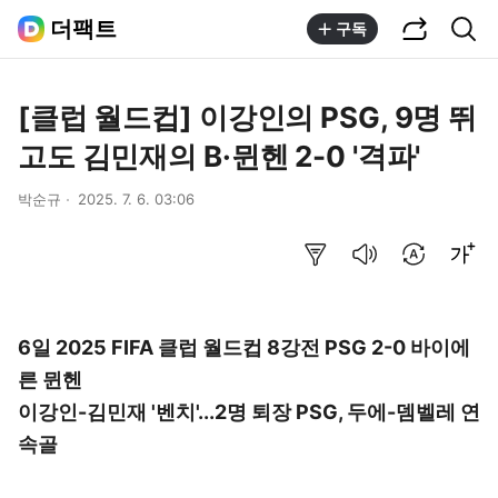
공유하기
통합검색
더팩트
구독
[클럽 월드컵] 이강인의 PSG, 9명 뛰
고도 김민재의 B·뮌헨 2-0 '격파'
박순규
2025. 7. 6. 03:06
요약보기
음성으로 듣기
번역 설정
글씨크기 조절하기
6일 2025 FIFA 클럽 월드컵 8강전 PSG 2-0 바이에
른 뮌헨
이강인-김민재 '벤치'...2명 퇴장 PSG, 두에-뎀벨레 연
속골