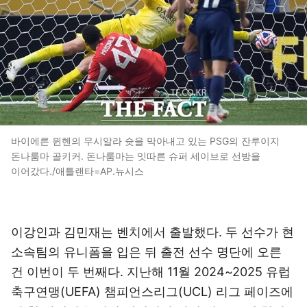
바이에른 뮌헨의 무시알라 슛을 막아내고 있는 PSG의 잔루이지
돈나룸마 골키커. 돈나룸마는 잇따른 슈퍼 세이브로 선방을
이어갔다./애틀랜타=AP.뉴시스
이강인과 김민재는 벤치에서 출발했다. 두 선수가 현
소속팀의 유니폼을 입은 뒤 출전 선수 명단에 오른
건 이번이 두 번째다. 지난해 11월 2024~2025 유럽
축구연맹(UEFA) 챔피언스리그(UCL) 리그 페이즈에