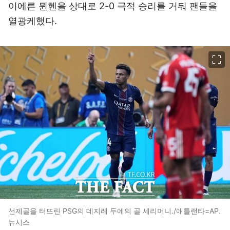
이에른 뮌헨을 상대로 2-0 극적 승리를 거둬 팬들을
열광케했다.
이미지 크게 보기
선제골을 터뜨린 PSG의 데지레 두에의 골 세리머니./애틀랜타=AP.
뉴시스