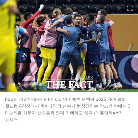
이미지 크게 보기
PSG의 이강인(붉은 원)이 6일 바이에른 뮌헨과 2025 FIFA 클럽
월드컵 8강전에서 후반 2명의 선수가 퇴장당하는 악조건 속에서 2-
0 승리를 거두자 선수들과 함께 기뻐하고 있다./애틀랜타=AP.
뉴시스