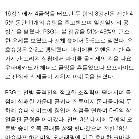
16강전에서 4골씩을 터뜨린 두 팀의 8강전은 전반 4
5분 동안 11개의 슈팅을 주고받으며 일진일퇴의 공
방전을 펼쳤다. PSG는 볼 점유율 51%-49%의 근소
한 우세를 보였으나 전체 슛에서 5-6으로 밀렸다. 유
효슈팅은 2-2로 팽팽했다. 바이에른 뮌헨은 전반 추
가시간 프리킥 상황에서 마이클 올리세의 킥을 다요
우파메카노가 헤더로 골망을 흔들었으나 오프사이드
로 판정돼 선제골이 지워져 아쉬움을 남겼다.
PSG는 전방 공격진의 정교한 조직력이 떨어지며 득
점에 실패한 가운데 골키퍼 잔루이지 돈나룸마의 두
차례 슈퍼 세이브에 힘입어 실점을 면하며 0-0의 살
얼음판 균형을 이어갔다. 전반 3분 데지레 두에의 오
른발 슛이 왼쪽 골대를 살짝 빗나갔으며 전반 19분
아슈라프 하키미의 오버래핑에 이은 흐비차 크바라