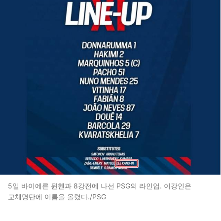
5일 바이에른 뮌헨과 8강전에 나선 PSG의 라인업. 이강인은
교체명단에 이름을 올렸다./PSG