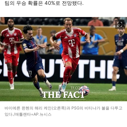
팀의 우승 확률은 40%로 전망됐다.
이미지 크게 보기
바이에른 뮌헨의 해리 케인(오른쪽)과 PSG의 비티냐가 볼을 다투고
있다./애틀랜타=AP.뉴시스