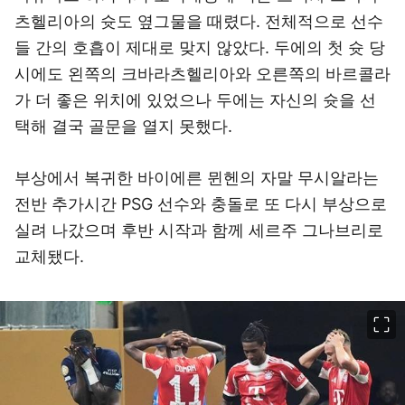
츠헬리아의 슛도 옆그물을 때렸다. 전체적으로 선수
들 간의 호흡이 제대로 맞지 않았다. 두에의 첫 슛 당
시에도 왼쪽의 크바라츠헬리아와 오른쪽의 바르콜라
가 더 좋은 위치에 있었으나 두에는 자신의 슛을 선
택해 결국 골문을 열지 못했다.
부상에서 복귀한 바이에른 뮌헨의 자말 무시알라는
전반 추가시간 PSG 선수와 충돌로 또 다시 부상으로
실려 나갔으며 후반 시작과 함께 세르주 그나브리로
교체됐다.
이미지 크게 보기