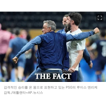
이미지 크게 보기
감격적인 승리를 온 몸으로 표현하고 있는 PSG의 루이스 엔리케
감독./애틀랜타=AP.뉴시스