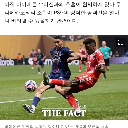
아직 바이에른 수비진과의 호흡이 완벽하지 않아 우
파메카노와의 조합이 PSG의 강력한 공격진을 얼마
나 버텨낼 수 있을지가 관건이다.
이미지 크게 보기
바이에른 뮌헨의 공격을 막아내고 있는 PSG의 오른쪽 풀백