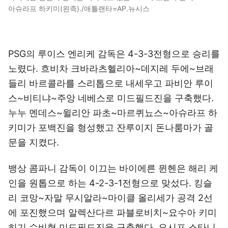
아슈라프 하키미(왼족)./애틀랜타=AP.뉴시스
PSG의 루이스 엔리케 감독은 4-3-3전형으로 승리를
노렸다. 흐비차 크바라츠헬리아~데지레 두에~브래
들리 바르콜라를 스리톱으로 내세우고 파비안 루이
스~비티냐~주앙 네베스로 미드필드진을 구축했다.
누누 멘데스~윌리안 파초~마르퀴뇨스~아슈라프 하
키미가 포백진을 형성했고 잔루이지 돈나룸마가 골
문을 지켰다.
뱅상 콤파니 감독이 이끄는 바이에른 뮌헨은 해리 케
인을 원톱으로 하는 4-2-3-1전형으로 맞섰다. 킹슬
리 코망~자말 무시알라~마이클 올리세가 공격 2선
에 포진했으며 알렉산다르 파블로비치~요수아 키미
히기 수비형 미드필드진을 구축했다. 요시프 스타니