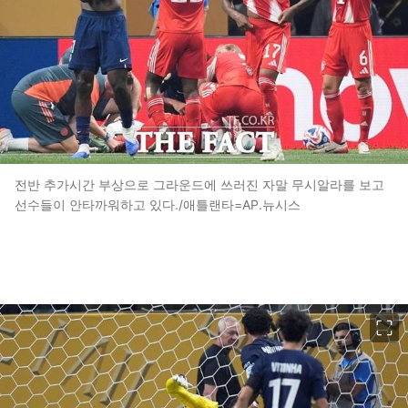
전반 추가시간 부상으로 그라운드에 쓰러진 자말 무시알라를 보고
선수들이 안타까워하고 있다./애틀랜타=AP.뉴시스
이미지 크게 보기