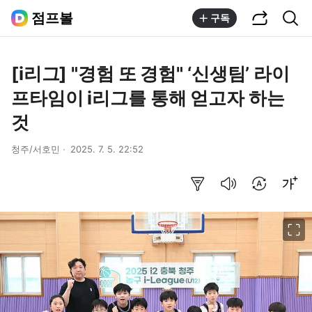
공유하기
통합검색
점프볼
구독
[i리그] "경험 또 경험" ‘신생팀’ 라이
프타임이 i리그를 통해 얻고자 하는
것
청주/서호민
2025. 7. 5. 22:52
요약보기
음성으로 듣기
번역 설정
글씨크기 조절하기
이미지 크게 보기