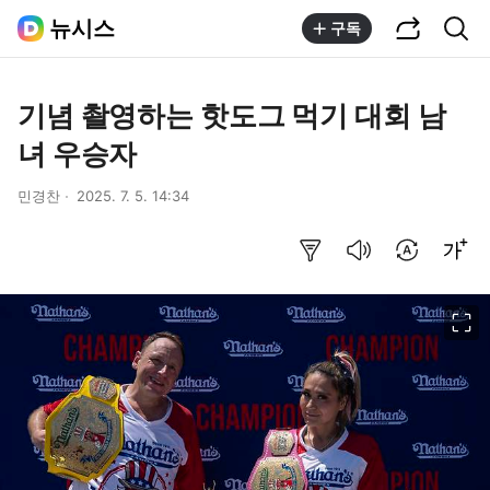
공유하기
통합검색
뉴시스
구독
기념 촬영하는 핫도그 먹기 대회 남
녀 우승자
민경찬
2025. 7. 5. 14:34
요약보기
음성으로 듣기
번역 설정
글씨크기 조절하기
이미지 크게 보기