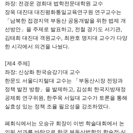
좌장: 전경운 경희대 법학전문대학원 교수
장욱 대진대 대진평화통일교육연구원 연구교수는
「남북한 접경지역 부동산 공동개발을 위한 법제 개
선방안」을 주제로 발표하고, 전철 경기도 서기관,
김태희 대진대 객원교수, 최완호 명지대 교수가 다양
한 시각에서 의견을 나눴다.
[제4 주제]
좌장: 신상화 한국승강기대 교수
한문도 서울디지털대 교수는 「부동산시장 전망과
정책 발전 방향」을 발제하고, 김성희 한국지방재정
공제회 연구위원, 한주옥 서일대 교수가 토론을 통해
실효성 있는 정책 조율 필요성을 강조하였다.
폐회식에서는 오승규 회장이 이번 학술대회에서 논
의된 성과를 바탕으로 한국 부동산법학의 학술적·실