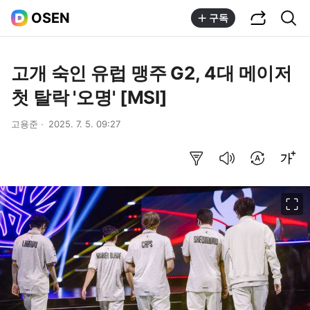
공유하기
통합검색
OSEN
구독
고개 숙인 유럽 맹주 G2, 4대 메이저
첫 탈락 '오명' [MSI]
고용준
2025. 7. 5. 09:27
요약보기
음성으로 듣기
번역 설정
글씨크기 조절하기
이미지 크게 보기